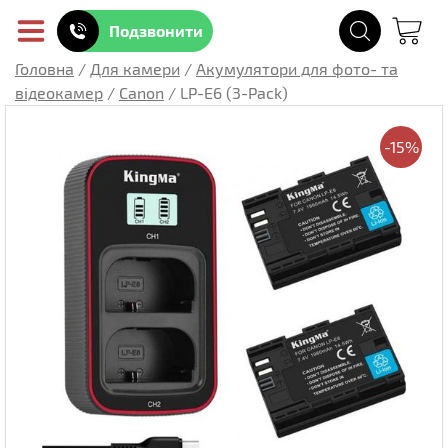
Подзвонити
Головна
/
Для камери
/
Акумулятори для фото- та
відеокамер
/
Canon
/
LP-E6 (3-Pack)
-15%