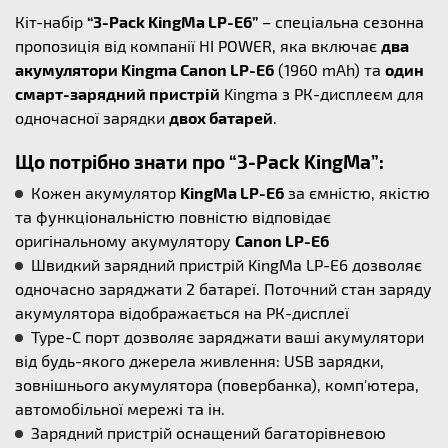
Кіт-набір
“3-Pack KingMa LP-E6”
– спеціальна сезонна
пропозиція від компанії HI POWER, яка включає
два
акумулятори Kingma Canon LP-E6
(1960 mAh) та
один
смарт-зарядний пристрій
Kingma з РК-дисплеєм для
одночасної зарядки
двох батарей
.
Що потрібно знати про “3-Pack KingMa”:
Кожен акумулятор
KingMa LP-E6
за ємністю, якістю
та функціональністю повністю відповідає
оригінальному акумулятору
Canon LP-E6
Швидкий зарядний пристрій KingMa LP-E6 дозволяє
одночасно заряджати 2 батареї. Поточний стан заряду
акумулятора відображається на РК-дисплеї
Type-C порт дозволяє заряджати ваші акумулятори
від будь-якого джерела живлення: USB зарядки,
зовнішнього акумулятора (повербанка), комп'ютера,
автомобільної мережі та ін.
Зарядний пристрій оснащений багаторівневою