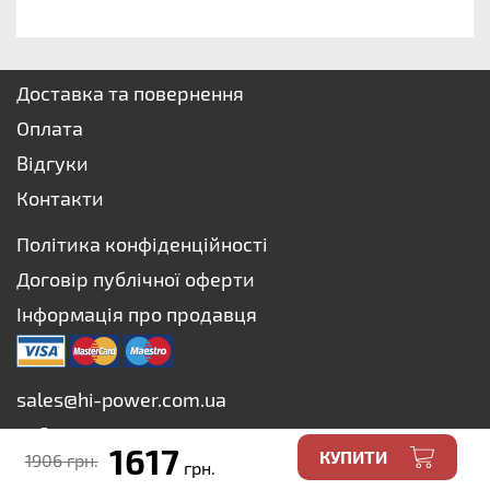
Доставка та повернення
Оплата
Відгуки
Контакти
Політика конфіденційності
Договір публічної оферти
Інформація про продавця
sales@hi-power.com.ua
+38 073 627-75-73
1617
КУПИТИ
1906 грн.
+38 067 627-75-73
грн.