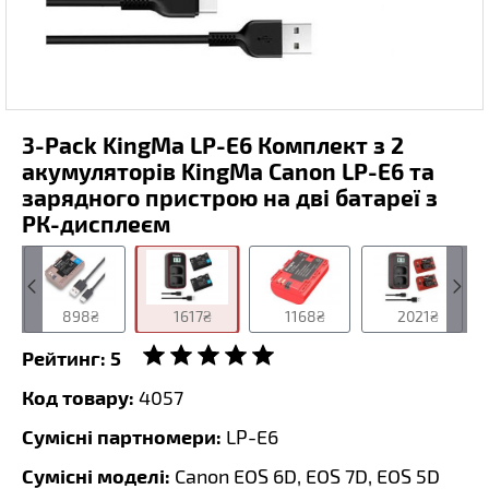
3-Pack KingMa LP-E6 Комплект з 2
акумуляторів KingMa Canon LP-E6 та
зарядного пристрою на дві батареї з
РК-дисплеєм
898₴
1617₴
1168₴
2021₴
Рейтинг:
5
Код товару:
4057
Сумісні партномери:
LP-E6
Сумісні моделі:
Canon EOS 6D, EOS 7D, EOS 5D