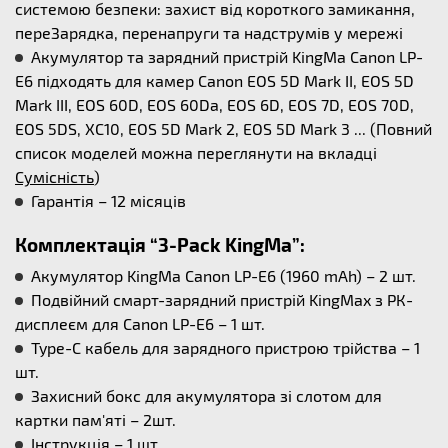
системою безпеки: захист від короткого замикання,
переЗарядка, перенапруги та надструмів у мережі
Акумулятор та зарядний пристрій KingMa Canon LP-
E6 підходять для камер Canon EOS 5D Mark II, EOS 5D
Mark III, EOS 60D, EOS 60Da, EOS 6D, EOS 7D, EOS 70D,
EOS 5DS, XC10, EOS 5D Mark 2, EOS 5D Mark 3 ... (Повний
список моделей можна переглянути на вкладці
Сумісність
)
Гарантія – 12 місяців
Комплектація “3-Pack KingMa”:
Акумулятор KingMa Canon LP-E6 (1960 mAh) – 2 шт.
Подвійний смарт-зарядний пристрій KingMax з РК-
дисплеєм для Canon LP-E6 – 1 шт.
Type-C кабель для зарядного пристрою трійства – 1
шт.
Захисний бокс для акумулятора зі слотом для
картки пам'яті – 2шт.
Інструкція – 1 шт.