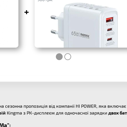
+
на сезонна пропозиція від компанії HI POWER, яка включа
рій
Kingma з РК-дисплеєм для одночасної зарядки
двох ба
Ma”: