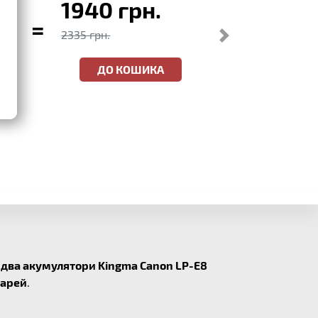
1940 грн.
=
2335 грн.
ДО КОШИКА
є
два акумулятори Kingma Canon LP-E8
тарей
.