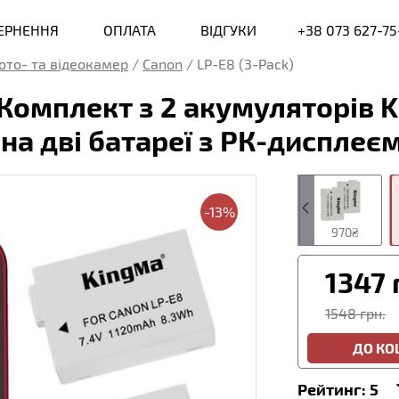
ВЕРНЕННЯ
ОПЛАТА
ВІДГУКИ
+38 073 627-75
ото- та відеокамер
/
Canon
/
LP-E8 (3-Pack)
 Комплект з 2 акумуляторів K
на дві батареї з РК-дисплеє
-13%
539₴
970₴
1347
1548 грн.
ДО К
Рейтинг:
5