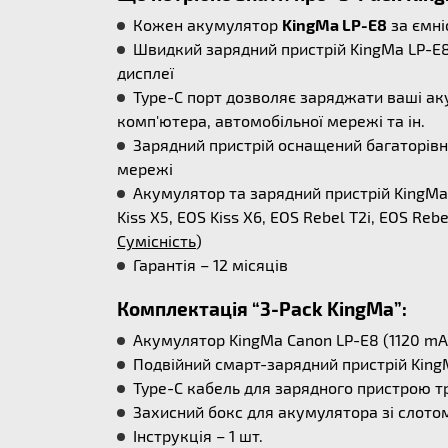
Кожен акумулятор
KingMa LP-E8
за ємні
Швидкий зарядний пристрій KingMa LP-E8
дисплеї
Type-C порт дозволяє заряджати ваші ак
комп'ютера, автомобільної мережі та ін.
Зарядний пристрій оснащений багаторівн
мережі
Акумулятор та зарядний пристрій KingMa 
Kiss X5, EOS Kiss X6, EOS Rebel T2i, EOS Re
Сумісність
)
Гарантія – 12 місяців
Комплектація “3-Pack KingMa”:
Акумулятор KingMa Canon LP-E8 (1120 mAh
Подвійний смарт-зарядний пристрій KingM
Type-C кабель для зарядного пристрою трі
Захисний бокс для акумулятора зі слотом
Інструкція – 1 шт.