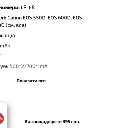
тномери:
LP-E8
лі:
Canon EOS 550D, EOS 600D, EOS
D (
см. все
)
місяців
0mAh
V
рум:
500*2/700*1mA
 Wh:
8.3Wh
Показати все
я:
2 АКБ + 1 ЗУ Dual
a
0%
Ви заощаджуєте 395 грн.