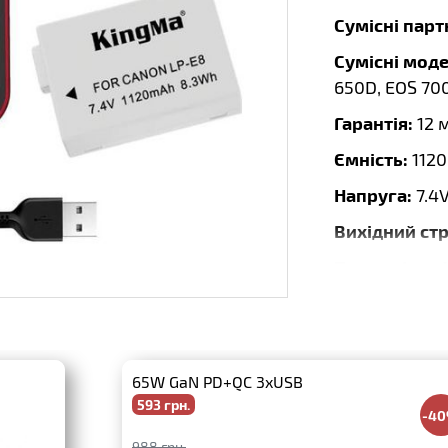
Сумісні пар
Сумісні моде
650D, EOS 700
Гарантія:
12 
Ємність:
112
Напруга:
7.4
Вихідний ст
Потужність,
Вхід:
5V 2A
Комплектаці
Тип:
Li-Ion
65W GaN PD+QC 3xUSB
593 грн.
Бренд:
KingM
-4
988 грн.