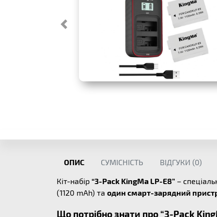
ОПИС
СУМІСНІСТЬ
ВІДГУКИ (
0
)
Кіт-набір
“3-Pack KingMa LP-E8”
– спеціаль
(1120 mAh) та
один смарт-зарядний прист
Що потрібно знати про “3-Pack King