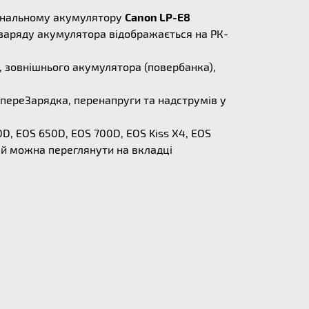
игінальному акумулятору
Canon LP-E8
 заряду акумулятора відображається на РК-
, зовнішнього акумулятора (повербанка),
переЗарядка, перенапруги та надструмів у
D, EOS 650D, EOS 700D, EOS Kiss X4, EOS
делей можна переглянути на вкладці