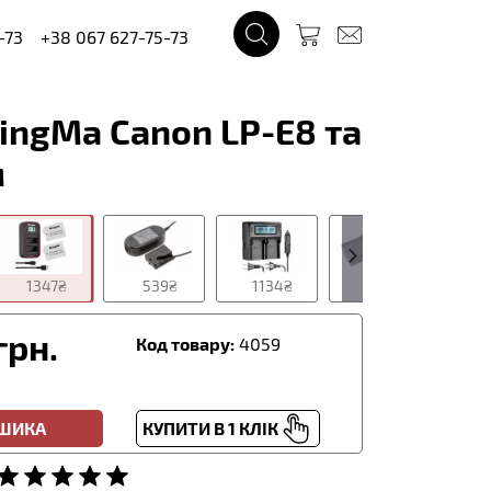
-73
+38 067 627-75-73
ingMa Canon LP-E8 та
м
1347₴
539₴
1134₴
420₴
грн.
Код товару:
4059
ОШИКА
КУПИТИ В 1 КЛІК