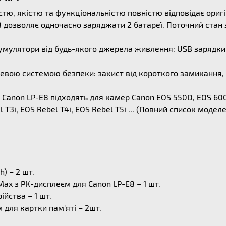
стю, якістю та функціональністю повністю відповідає ор
 дозволяє одночасно заряджати 2 батареї. Поточний стан
умулятори від будь-якого джерела живлення: USB зарядки
евою системою безпеки: захист від короткого замикання, 
Canon LP-E8 підходять для камер Canon EOS 550D, EOS 600
bel T3i, EOS Rebel T4i, EOS Rebel T5i ... (Повний список мо
) – 2 шт.
ax з РК-дисплеєм для Canon LP-E8 – 1 шт.
йства – 1 шт.
 для картки пам'яті – 2шт.