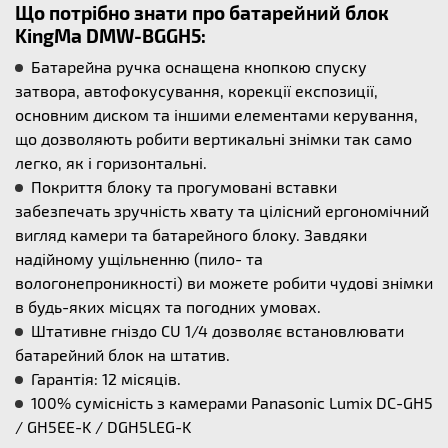
Що потрібно знати про батарейний блок
KingMa DMW-BGGH5:
Батарейна ручка оснащена кнопкою спуску
затвора, автофокусування, корекції експозиції,
основним диском та іншими елементами керування,
що дозволяють робити вертикальні знімки так само
легко, як і горизонтальні.
Покриття блоку та прогумовані вставки
забезпечать зручність хвату та цілісний ергономічний
вигляд камери та батарейного блоку. Завдяки
надійному ущільненню (пило- та
вологонепроникності) ви можете робити чудові знімки
в будь-яких місцях та погодних умовах.
Штативне гніздо CU 1/4 дозволяє встановлювати
батарейний блок на штатив.
Гарантія: 12 місяців.
100% сумісність з камерами Panasonic Lumix DC-GH5
/ GH5EE-K / DGH5LEG-K