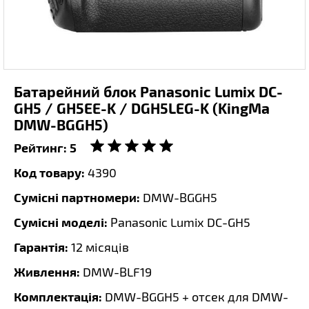
Батарейний блок Panasonic Lumix DC-
GH5 / GH5EE-K / DGH5LEG-K (KingMa
DMW-BGGH5)
Рейтинг:
5
Код товару:
4390
Сумісні партномери:
DMW-BGGH5
Сумісні моделі:
Panasonic Lumix DC-GH5
Гарантія:
12 місяців
Живлення:
DMW-BLF19
Комплектація:
DMW-BGGH5 + отсек для DMW-