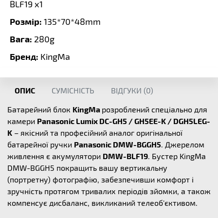
BLF19 x1
Розмір:
135*70*48mm
Вага:
280g
Бренд:
KingMa
ОПИС
СУМІСНІСТЬ
ВІДГУКИ (
0
)
Батарейний блок
KingMa
розроблений спеціально для
камери
Panasonic Lumix DC-GH5 / GH5EE-K / DGH5LEG-
K
– якісний та професійний аналог оригінальної
батарейної ручки
Panasonic DMW-BGGH5
. Джерелом
живлення є акумулятори
DMW-BLF19
. Бустер KingMa
DMW-BGGH5 покращить вашу вертикальну
(портретну) фотографію, забезпечивши комфорт і
зручність протягом тривалих періодів зйомки, а також
компенсує дисбаланс, викликаний телеоб'єктивом.