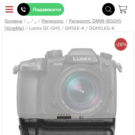
Подзвонити
Головна
/
..
/
..
/
Panasonic
/
Panasonic DMW-BGGH5
(KingMa)
/
Lumix DC-GH5 / GH5EE-K / DGH5LEG-K
-28%