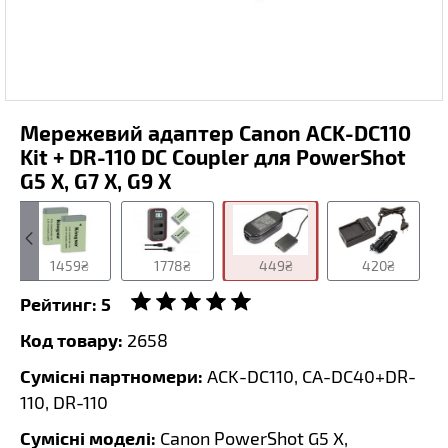
Мережевий адаптер Canon ACK-DC110
Kit + DR-110 DC Coupler для PowerShot
G5 X, G7 X, G9 X
1459₴
1778₴
449₴
420₴
Рейтинг:
5
Код товару:
2658
Сумісні партномери:
ACK-DC110, CA-DC40+DR-
110, DR-110
Сумісні моделі:
Canon PowerShot G5 X,