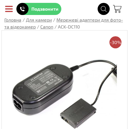
Подзвонити
Головна
/
Для камери
/
Мережеві адаптери для фото-
та відеокамер
/
Canon
/
ACK-DC110
-30%