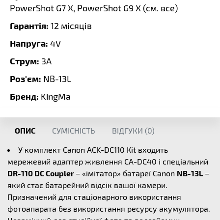
PowerShot G7 X, PowerShot G9 X (
см. все
)
Гарантія:
12 місяців
Напруга:
4V
Струм:
3A
Роз'єм:
NB-13L
Бренд:
KingMa
ОПИС
СУМІСНІСТЬ
ВІДГУКИ (
0
)
У комплект Canon ACK-DC110 Kit входить
мережевий адаптер живлення CA-DC40 і спеціальний
DR-110 DC Coupler
– «імітатор» батареї Canon
NB-13L
–
який стає батарейний відсік вашої камери.
Призначений для стаціонарного використання
фотоапарата без використання ресурсу акумулятора.