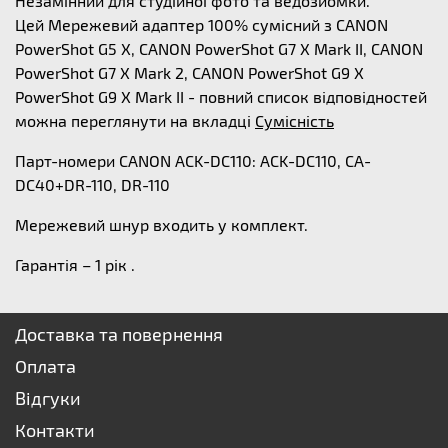
Незамінний для студійної фото та ведозйомки.
Цей Мережевий адаптер 100% сумісний з CANON
PowerShot G5 X, CANON PowerShot G7 X Mark II, CANON
PowerShot G7 X Mark 2, CANON PowerShot G9 X
PowerShot G9 X Mark II - повний список відповідностей
можна переглянути на вкладці
Сумісність
Парт-номери CANON ACK-DC110: ACK-DC110, CA-
DC40+DR-110, DR-110
Мережевий шнур входить у комплект.
Гарантія – 1 рік .
Доставка та повернення
Оплата
Відгуки
Контакти