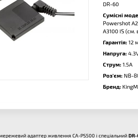
DR-60
Сумісні моде
Powershot A2
A3100 IS (
см. 
Гарантія:
12 
Напруга:
4.3
Струм:
1.5A
Роз'єм:
NB-8
Бренд:
KingM
 мережевий адаптер живлення CA-PS500 і спеціальний
DR-