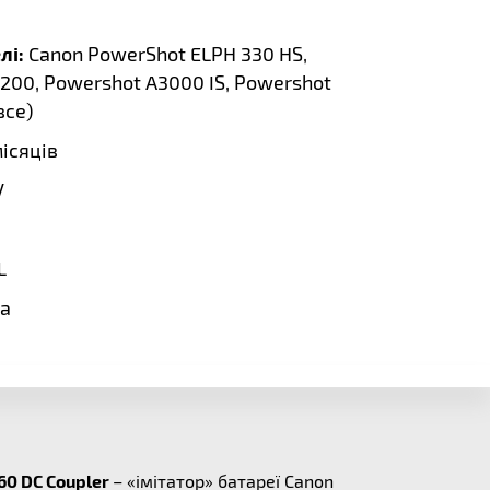
лі:
Canon PowerShot ELPH 330 HS,
200, Powershot A3000 IS, Powershot
все
)
місяців
V
L
a
60 DC Coupler
– «імітатор» батареї Canon