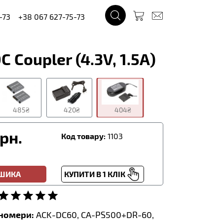
-73
+38 067 627-75-73
Coupler (4.3V, 1.5A)
485₴
420₴
404₴
рн.
Код товару:
1103
ОШИКА
КУПИТИ В 1 КЛІК
тномери:
ACK-DC60, CA-PS500+DR-60,