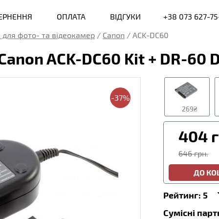
ВЕРНЕННЯ
ОПЛАТА
ВІДГУКИ
+38 073 627-75
 для фото- та відеокамер
/
Canon
/
ACK-DC60
non ACK-DC60 Kit + DR-60 DC 
-37%
269₴
404
г
646 грн.
ДО К
Рейтинг:
5
Сумісні пар