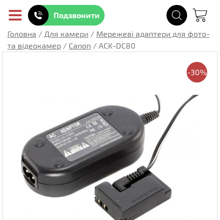
Подзвонити
Головна
/
Для камери
/
Мережеві адаптери для фото-
та відеокамер
/
Canon
/
ACK-DC80
-30%