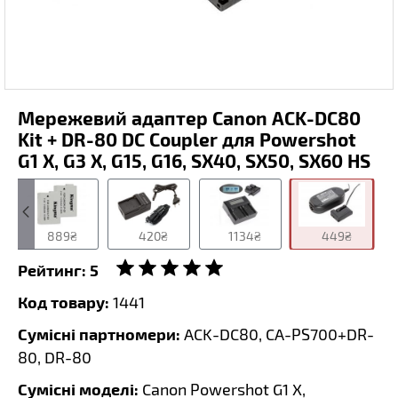
Мережевий адаптер Canon ACK-DC80
Kit + DR-80 DC Coupler для Powershot
G1 X, G3 X, G15, G16, SX40, SX50, SX60 HS
889₴
420₴
1134₴
449₴
Рейтинг:
5
Код товару:
1441
Сумісні партномери:
ACK-DC80, CA-PS700+DR-
80, DR-80
Сумісні моделі:
Canon Powershot G1 X,