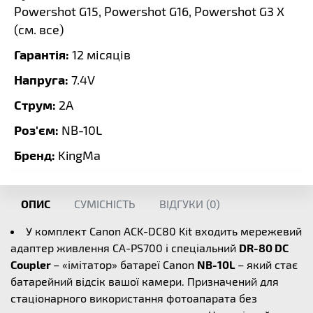
Powershot G15, Powershot G16, Powershot G3 X
(
см. все
)
Гарантія:
12 місяців
Напруга:
7.4V
Струм:
2A
Роз'єм:
NB-10L
Бренд:
KingMa
ОПИС
СУМІСНІСТЬ
ВІДГУКИ (
0
)
У комплект Canon ACK-DC80 Kit входить мережевий
адаптер живлення CA-PS700 і спеціальний
DR-80 DC
Coupler
– «імітатор» батареї Canon
NB-10L
– який стає
батарейний відсік вашої камери. Призначений для
стаціонарного використання фотоапарата без