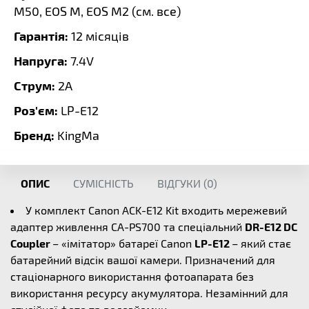
M50, EOS M, EOS M2 (
см. все
)
Гарантія:
12 місяців
Напруга:
7.4V
Струм:
2A
Роз'єм:
LP-E12
Бренд:
KingMa
ОПИС
СУМІСНІСТЬ
ВІДГУКИ (
0
)
У комплект Canon ACK-E12 Kit входить мережевий
адаптер живлення CA-PS700 та спеціальний
DR-E12 DC
Coupler
– «імітатор» батареї Canon
LP-E12
– який стає
батарейний відсік вашої камери. Призначений для
стаціонарного використання фотоапарата без
використання ресурсу акумулятора. Незамінний для