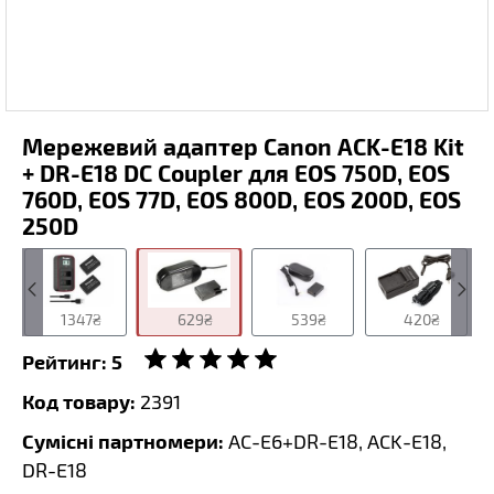
Мережевий адаптер Canon ACK-E18 Kit
+ DR-E18 DC Coupler для EOS 750D, EOS
760D, EOS 77D, EOS 800D, EOS 200D, EOS
250D
1347₴
629₴
539₴
420₴
Рейтинг:
5
Код товару:
2391
Сумісні партномери:
AC-E6+DR-E18, ACK-E18,
DR-E18