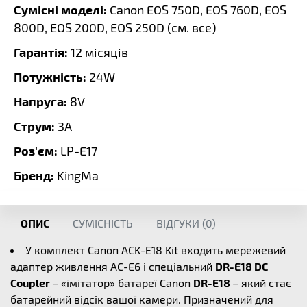
Сумісні моделі:
Canon EOS 750D, EOS 760D, EOS
800D, EOS 200D, EOS 250D (
см. все
)
Гарантія:
12 місяців
Потужність:
24W
Напруга:
8V
Струм:
3A
Роз'єм:
LP-E17
Бренд:
KingMa
ОПИС
СУМІСНІСТЬ
ВІДГУКИ (
0
)
У комплект Canon ACK-E18 Kit входить мережевий
адаптер живлення AC-E6 і спеціальний
DR-E18 DC
Coupler
– «імітатор» батареї Canon
DR-E18
– який стає
батарейний відсік вашої камери. Призначений для