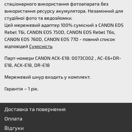
стаціонарного використання фотоапарата без
використання ресурсу акумулятора. Незамінний для
студійної фото та ведозйомки.
Цей мережевий адаптер 100% сумісний з CANON EOS
Rebel T6i, CANON EOS 750D, CANON EOS Rebel T6s,
CANON EOS 760D, CANON EOS 77D - повний список
відповідей
Сумісність
Парт-номери CANON ACK-E18: 0073C002 , AC-E6+DR-
E18, ACK-E18, DR-E18
Мережевий шнур входить у комплект.
Гарантія – 1 рік.
Доставка та повернення
Оплата
Відгуки