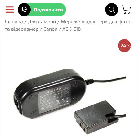
Подзвонити
Головна
/
Для камери
/
Мережеві адаптери для фото-
та відеокамер
/
Canon
/
ACK-E18
-24%