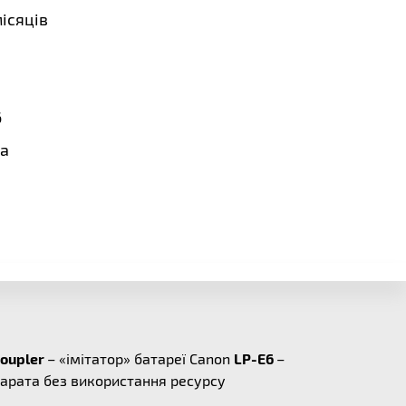
місяців
6
a
Coupler
– «імітатор» батареї Canon
LP-E6
–
парата без використання ресурсу