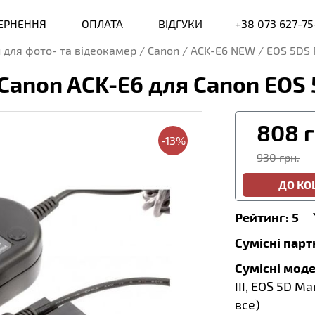
ВЕРНЕННЯ
ОПЛАТА
ВІДГУКИ
+38 073 627-75
 для фото- та відеокамер
/
Canon
/
ACK-E6 NEW
/
EOS 5DS 
anon ACK-E6 для Canon EOS 
808
г
-13%
930 грн.
ДО К
Рейтинг:
5
Сумісні пар
Сумісні моде
III, EOS 5D Ma
все
)