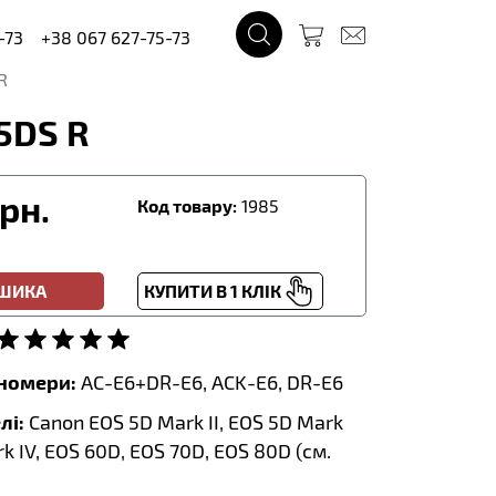
-73
+38 067 627-75-73
R
5DS R
рн.
Код товару:
1985
ОШИКА
КУПИТИ В 1 КЛІК
тномери:
AC-E6+DR-E6, ACK-E6, DR-E6
лі:
Canon EOS 5D Mark II, EOS 5D Mark
rk IV, EOS 60D, EOS 70D, EOS 80D (
см.