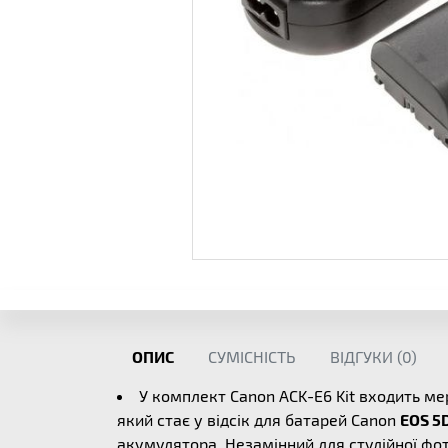
ОПИС
СУМІСНІСТЬ
ВІДГУКИ (
0
)
У комплект Canon ACK-E6 Kit входить м
який стає у відсік для батарей Canon
EOS 5
акумулятора. Незамінний для студійної фо