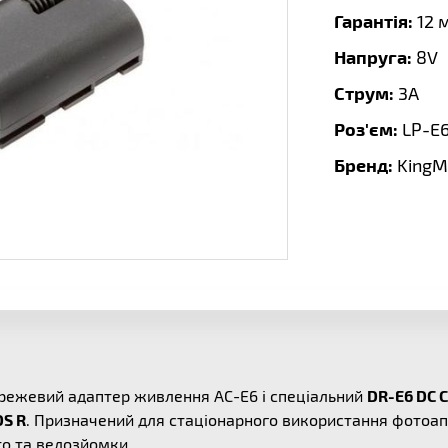
Гарантія:
12 
Напруга:
8V
Струм:
3A
Роз'єм:
LP-E
Бренд:
KingM
ережевий адаптер живлення AC-E6 і спеціальний
DR-E6 DC 
DS R
. Призначений для стаціонарного використання фотоа
то та ведозйомки.