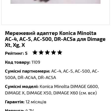
Мережевий адаптер Konica Minolta
AC-4, AC-5, AC-500, DR-AC5a для Dimage
Xt, Xg, X
Рейтинг:
5
Код товару:
1109
Сумісні партномери:
AC-4, AC-5, AC-500, AC-
500A, DR-AC4A, DR-AC5A
Сумісні моделі:
Konica Minolta DiMAGE G600,
DiMAGE X, DiMAGE X50, DiMAGE X60 (
см. все
)
Гарантія:
12 місяців
Напруга:
4.7V