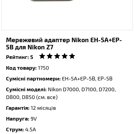
Мережевий адаптер Nikon EH-5A+EP-
5B для Nikon Z7
Рейтинг:
5
Код товару:
1750
Сумісні партномери:
EH-5A+EP-5B, EP-5B
Сумісні моделі:
Nikon D7000, D7100, D7200,
D800, D850 (
см. все
)
Гарантія:
12 місяців
Напруга:
9V
Струм:
4.5A