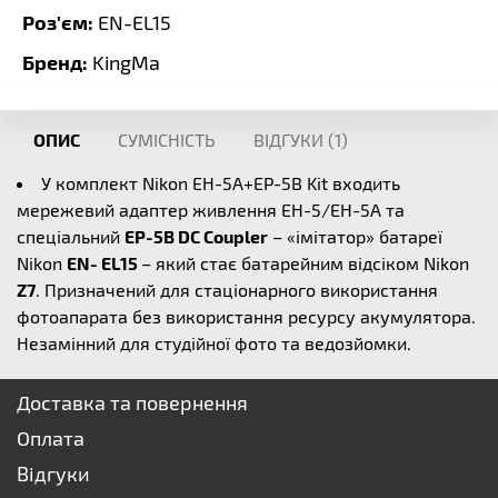
Роз'єм:
EN-EL15
Бренд:
KingMa
ОПИС
СУМІСНІСТЬ
ВІДГУКИ (
1
)
У комплект Nikon EH-5A+EP-5B Kit входить
мережевий адаптер живлення EH-5/EH-5A та
спеціальний
EP-5B DC Coupler
– «імітатор» батареї
Nikon
EN- EL15
– який стає батарейним відсіком Nikon
Z7
. Призначений для стаціонарного використання
фотоапарата без використання ресурсу акумулятора.
Незамінний для студійної фото та ведозйомки.
Доставка та повернення
Оплата
Відгуки