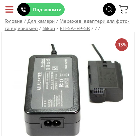
Подзвонити
Головна
/
Для камери
/
Мережеві адаптери для фото-
та відеокамер
/
Nikon
/
EH-5A+EP-5B
/
Z7
-13%