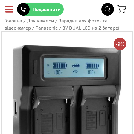
Подзвонити
Головна
/
Для камери
/
Зарядки для фото- та
відеокамер
/
Panasonic
/
ЗУ DUAL LCD на 2 батареї
-9%