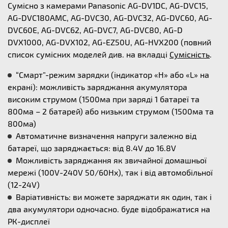
Сумісно з камерами Panasonic AG-DV1DC, AG-DVC15,
AG-DVC180AMC, AG-DVC30, AG-DVC32, AG-DVC60, AG-
DVC60E, AG-DVC62, AG-DVC7, AG-DVC80, AG-D
DVX1000, AG-DVX102, AG-EZ50U, AG-HVX200 (повний
список сумісних моделей див. на вкладці
Сумісність
.
“Смарт”-режим зарядки (індикатор «Н» або «L» на
екрані): можливість заряджання акумулятора
високим струмом (1500ма при заряді 1 батареї та
800ма – 2 батарей) або низьким струмом (1500ма та
800ма)
Автоматичне визначення напруги залежно від
батареї, що заряджається: від 8.4V до 16.8V
Можливість заряджання як звичайної домашньої
мережі (100V-240V 50/60Hx), так і від автомобільної
(12-24V)
Варіативність: ви можете заряджати як один, так і
два акумулятори одночасно. буде відображатися на
РК-дисплеї