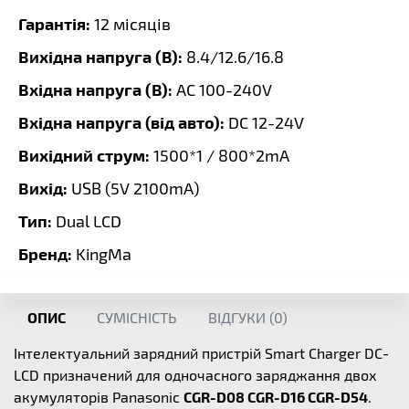
Гарантія:
12 місяців
Вихідна напруга (В):
8.4/12.6/16.8
Вхідна напруга (В):
AC 100-240V
Вхідна напруга (від авто):
DC 12-24V
Вихідний струм:
1500*1 / 800*2mA
Вихід:
USB (5V 2100mA)
Тип:
Dual LCD
Бренд:
KingMa
ОПИС
СУМІСНІСТЬ
ВІДГУКИ (
0
)
Інтелектуальний зарядний пристрій Smart Charger DC-
LCD призначений для одночасного заряджання двох
акумуляторів Panasonic
CGR-D08 CGR-D16 CGR-D54
.