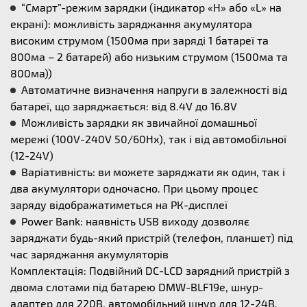
“Смарт”-режим зарядки (індикатор «Н» або «L» на
екрані): можливість заряджання акумулятора
високим струмом (1500ма при заряді 1 батареї та
800ма – 2 батарей) або низьким струмом (1500ма та
800ма))
Автоматичне визначення напруги в залежності від
батареї, що заряджається: від 8.4V до 16.8V
Можливість зарядки як звичайної домашньої
мережі (100V-240V 50/60Hx), так і від автомобільної
(12-24V)
Варіативність: ви можете заряджати як один, так і
два акумулятори одночасно. При цьому процес
заряду відображатиметься на РК-дисплеї
Power Bank: наявність USB виходу дозволяє
заряджати будь-який пристрій (телефон, планшет) під
час заряджання акумуляторів
Комплектація: Подвійний DC-LCD зарядний пристрій з
двома слотами під батарею DMW-BLF19e, шнур-
адаптер для 220В, автомобільний шнур для 12-24В,