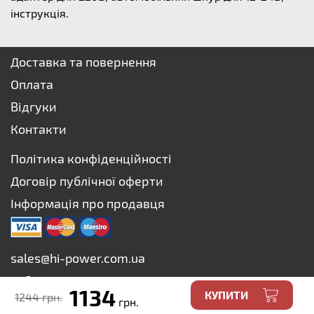
інструкція.
Доставка та повернення
Оплата
Відгуки
Контакти
Політика конфіденційності
Договір публічної оферти
Інформація про продавця
sales@hi-power.com.ua
+38 073 627-75-73
1134
КУПИТИ
1244 грн.
+38 067 627-75-73
грн.