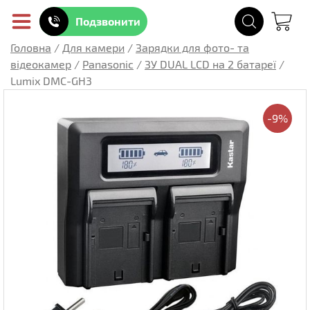
Подзвонити
Головна
/
Для камери
/
Зарядки для фото- та
відеокамер
/
Panasonic
/
ЗУ DUAL LCD на 2 батареї
/
Lumix DMC-GH3
-9%