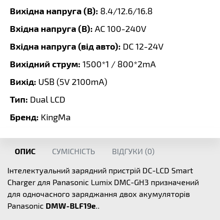
Вихідна напруга (В):
8.4/12.6/16.8
Вхідна напруга (В):
AC 100-240V
Вхідна напруга (від авто):
DC 12-24V
Вихідний струм:
1500*1 / 800*2mA
Вихід:
USB (5V 2100mA)
Тип:
Dual LCD
Бренд:
KingMa
ОПИС
СУМІСНІСТЬ
ВІДГУКИ (
0
)
Інтелектуальний зарядний пристрій DC-LCD Smart
Charger для Panasonic
Lumix DMC-GH3 призначений
для одночасного заряджання двох акумуляторів
Panasonic
DMW-BLF19e
..