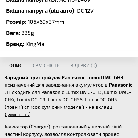
Вхідна напруга (від авто):
DC 12V
Розмір:
106х69х37mm
Вага:
335g
Бренд:
KingMa
ОПИС
СУМІСНІСТЬ
ВІДГУКИ (
0
)
Зарядний пристрій для Panasonic Lumix DMC-GH3
призначений для заряджання акумуляторів
Panasonic
. Підходить для Panasonic Lumix DMC-GH3, Lumix DMC-
GH4, Lumix DC-G9, Lumix DC-GH5S, Lumix DC-GH5
(повний список сумісних моделей - на вкладці
Сумісність
).
Індикатор (Charger), розташований у верхній лівій
частині корпусу, дозволяє контролювати процес