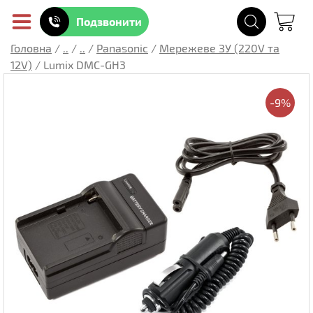
Подзвонити
Головна
/
..
/
..
/
Panasonic
/
Мережеве ЗУ (220V та
12V)
/
Lumix DMC-GH3
-9%