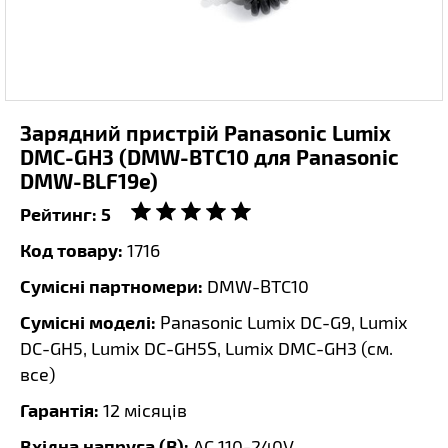
Зарядний пристрій Panasonic Lumix
DMC-GH3 (DMW-BTC10 для Panasonic
DMW-BLF19e)
Рейтинг:
5
Код товару:
1716
Сумісні партномери:
DMW-BTC10
Сумісні моделі:
Panasonic Lumix DC-G9, Lumix
DC-GH5, Lumix DC-GH5S, Lumix DMC-GH3 (
см.
все
)
Гарантія:
12 місяців
Вхідна напруга (В):
AC 110-240V