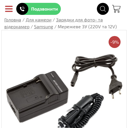
Подзвонити
Головна
/
Для камери
/
Зарядки для фото- та
відеокамер
/
Samsung
/
Мережеве ЗУ (220V та 12V)
-9%