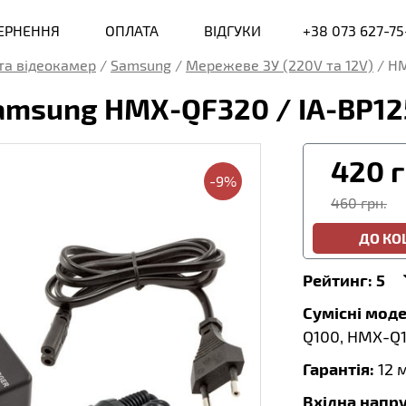
ВЕРНЕННЯ
ОПЛАТА
ВІДГУКИ
+38 073 627-75
та відеокамер
/
Samsung
/
Мережеве ЗУ (220V та 12V)
/
HM
amsung HMX-QF320 / IA-BP1
420
г
-9%
460 грн.
ДО К
Рейтинг:
5
Сумісні моде
Q100, HMX-Q1
Гарантія:
12 
Вхідна напру