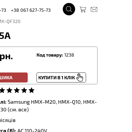
-73
+38 067 627-75-73
X-QF320
25A
рн.
Код товару:
1238
ОШИКА
КУПИТИ В 1 КЛІК
лі:
Samsung HMX-M20, HMX-Q10, HMX-
30 (
см. все
)
місяців
га (В):
AC 110-240V