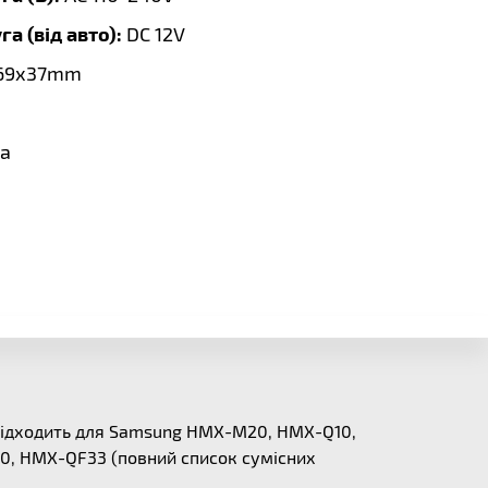
а (від авто):
DC 12V
69х37mm
a
Підходить для Samsung HMX-M20, HMX-Q10,
, HMX-QF33 (повний список сумісних