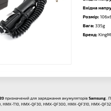
Вхідна напруг
Розмір:
106х
Вага:
335g
Бренд:
KingM
20
призначений для заряджання акумуляторів
Samsung
. 
 HMX-T10, HMX-QF30, HMX-QF300, HMX-QF310, HMX-QF320