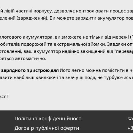
й лівій частині корпусу, дозволяє контролювати процес зар
лений (заряджений). Ви можете зарядити акумулятор повні
алогового акумулятора, ви зможете не тільки від мережі (1
 любителів подорожей та екстремальної зйомки. Завдяки оп
товленні, ваш акумулятор надійно захищений від "перезар
юється автоматично.
с
зарядного пристрою для
Його легко можна помістити в 
азити найбільш хвилюючі та значущі події, не турбуючись
ься!
Політика конфіденційності
sa
Договір публічної оферти
+3