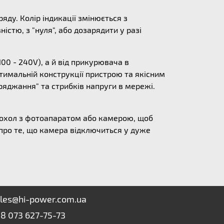
яду. Колір індикації змінюється з
стю, з "нуля", або дозарядити у разі
00 - 240V), а й від прикурювача в
тимальній конструкції пристрою та якісним
яджання" та стрибків напруги в мережі.
чохол з фотоапаратом або камерою, щоб
 про те, що камера відключиться у дуже
les@hi-power.com.ua
8 073 627-75-73