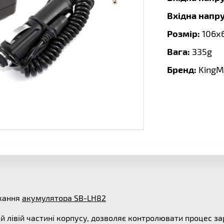
Вхідна напруг
Розмір:
106х
Вага:
335g
Бренд:
KingM
джання
акумулятора SB-LH82
й лівій частині корпусу, дозволяє контролювати процес зар