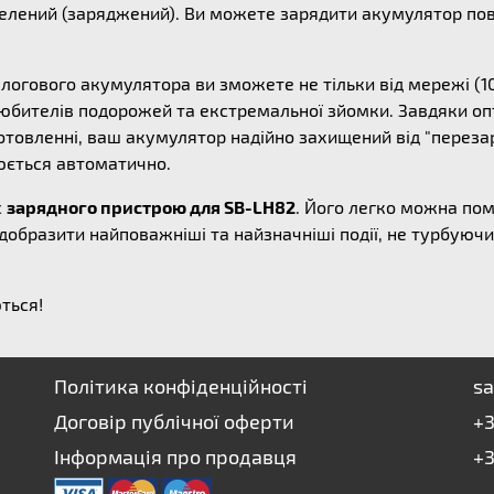
лений (заряджений). Ви можете зарядити акумулятор повні
алогового акумулятора ви зможете не тільки від мережі (10
 любителів подорожей та екстремальної зйомки. Завдяки оп
товленні, ваш акумулятор надійно захищений від "перезар
юється автоматично.
с
зарядного пристрою для SB-LH82
. Його легко можна по
добразити найповажніші та найзначніші події, не турбуючи
ться!
Політика конфіденційності
sa
Договір публічної оферти
+3
Інформація про продавця
+3