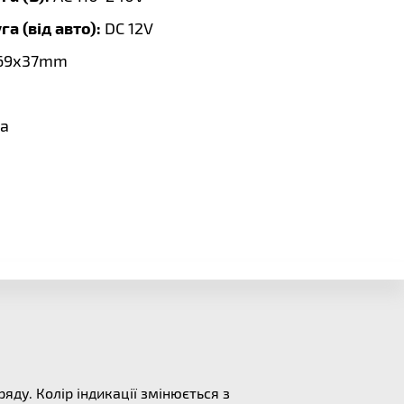
а (від авто):
DC 12V
69х37mm
a
яду. Колір індикації змінюється з