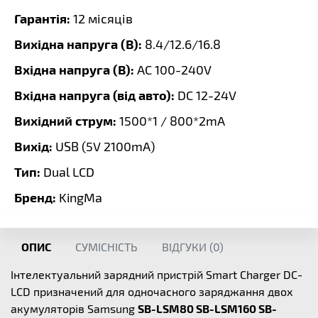
Гарантія:
12 місяців
Вихідна напруга (В):
8.4/12.6/16.8
Вхідна напруга (В):
AC 100-240V
Вхідна напруга (від авто):
DC 12-24V
Вихідний струм:
1500*1 / 800*2mA
Вихід:
USB (5V 2100mA)
Тип:
Dual LCD
Бренд:
KingMa
ОПИС
СУМІСНІСТЬ
ВІДГУКИ (
0
)
Інтелектуальний зарядний пристрій Smart Charger DC-
LCD призначений для одночасного заряджання двох
акумуляторів Samsung
SB-LSM80 SB-LSM160 SB-