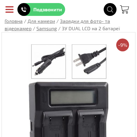
Подзвонити
Головна
/
Для камери
/
Зарядки для фото- та
відеокамер
/
Samsung
/
ЗУ DUAL LCD на 2 батареї
-9%