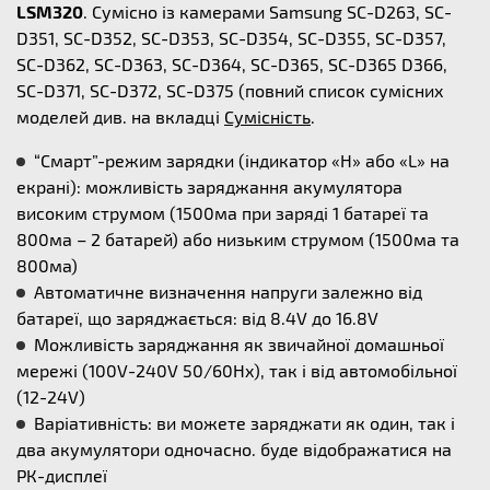
LSM320
. Сумісно із камерами Samsung SC-D263, SC-
D351, SC-D352, SC-D353, SC-D354, SC-D355, SC-D357,
SC-D362, SC-D363, SC-D364, SC-D365, SC-D365 D366,
SC-D371, SC-D372, SC-D375 (повний список сумісних
моделей див. на вкладці
Сумісність
.
“Смарт”-режим зарядки (індикатор «Н» або «L» на
екрані): можливість заряджання акумулятора
високим струмом (1500ма при заряді 1 батареї та
800ма – 2 батарей) або низьким струмом (1500ма та
800ма)
Автоматичне визначення напруги залежно від
батареї, що заряджається: від 8.4V до 16.8V
Можливість заряджання як звичайної домашньої
мережі (100V-240V 50/60Hx), так і від автомобільної
(12-24V)
Варіативність: ви можете заряджати як один, так і
два акумулятори одночасно. буде відображатися на
РК-дисплеї