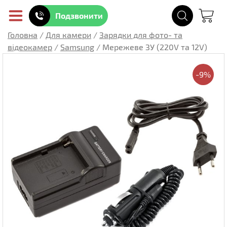
Подзвонити
Головна
/
Для камери
/
Зарядки для фото- та
відеокамер
/
Samsung
/
Мережеве ЗУ (220V та 12V)
-9%