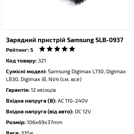
Зарядний пристрій Samsung SLB-0937
Рейтинг:
5
Код товару:
321
Сумісні моделі:
Samsung Digimax L730, Digimax
L830, Digimax i8, NV4 (
см. все
)
Гарантія:
12 місяців
Вхідна напруга (В):
AC 110-240V
Вхідна напруга (від авто):
DC 12V
Розмір:
106х69х37mm
Вага:
335g