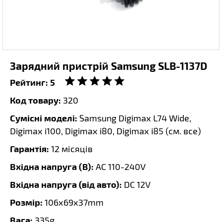
Зарядний пристрій Samsung SLB-1137D
Рейтинг:
5
Код товару:
320
Сумісні моделі:
Samsung Digimax L74 Wide,
Digimax i100, Digimax i80, Digimax i85 (
см. все
)
Гарантія:
12 місяців
Вхідна напруга (В):
AC 110-240V
Вхідна напруга (від авто):
DC 12V
Розмір:
106х69х37mm
Вага:
335g