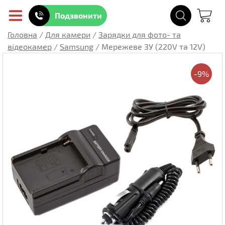
Подзвонити
Головна
/
Для камери
/
Зарядки для фото- та
відеокамер
/
Samsung
/
Мережеве ЗУ (220V та 12V)
-9%