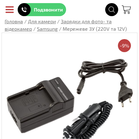
Подзвонити
Головна
/
Для камери
/
Зарядки для фото- та
відеокамер
/
Samsung
/
Мережеве ЗУ (220V та 12V)
-9%