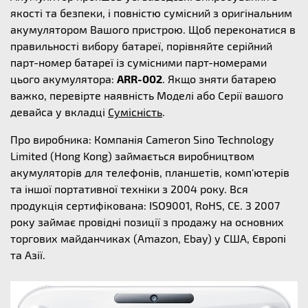
якості та безпеки, і повністю сумісний з оригінальним
акумулятором Вашого пристрою. Щоб переконатися в
правильності вибору батареї, порівняйте серійний
парт-номер батареї із сумісними парт-номерами
цього акумулятора:
ARR-002
. Якщо зняти батарею
важко, перевірте наявність Моделі або Серії вашого
девайса у вкладці
Сумісність
.
Про виробника: Компанія Cameron Sino Technology
Limited (Hong Kong) займається виробництвом
акумуляторів для телефонів, планшетів, комп'ютерів
та іншої портативної техніки з 2004 року. Вся
продукція сертифікована: ISO9001, RoHS, CE. З 2007
року займає провідні позиції з продажу на основних
торгових майданчиках (Amazon, Ebay) у США, Європі
та Азії.