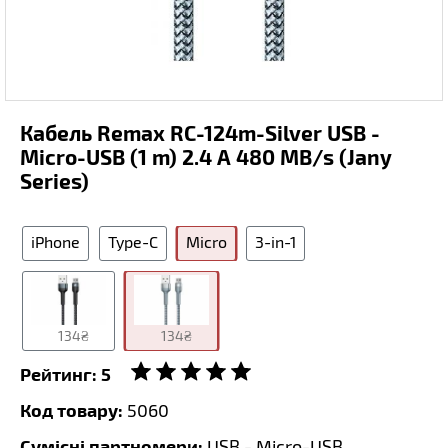
Кабель Remax RC-124m-Silver USB -
Micro-USB (1 m) 2.4 A 480 MB/s (Jany
Series)
iPhone
Type-C
Micro
3-in-1
134₴
134₴
Рейтинг:
5
Код товару:
5060
Сумісні партномери:
USB - Micro-USB