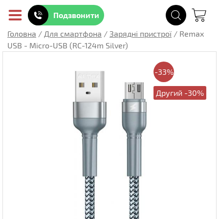
Подзвонити
Головна
/
Для смартфона
/
Зарядні пристрої
/
Remax
USB - Micro-USB (RC-124m Silver)
-33%
Другий -30%