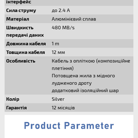
інтерфейс
Сила струму
до 2.4 A
Матеріал
Алюмінієвий сплав
Швидкисть
480 MB/s
передачі даних
Довжина кабеля
1 m
Товщина кабеля
12 мм
Особливість
Кабель з опліткою (композиційне
плетіння)
Потовщена жила з мідного
лудженого дроту
додатковий ізоляційний шар
Колір
Silver
Гарантія
12 місяців