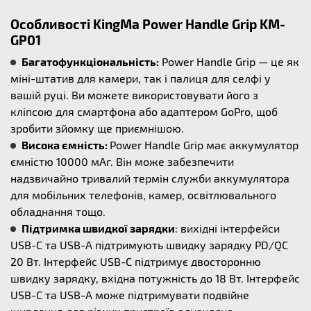
Особливості KingMa Power Handle Grip KM-
GP01
Багатофункціональність:
Power Handle Grip — це як
міні-штатив для камери, так і палиця для селфі у
вашій руці. Ви можете використовувати його з
кліпсою для смартфона або адаптером GoPro, щоб
зробити зйомку ще приємнішою.
Висока ємність:
Power Handle Grip має аккумулятор
ємністю 10000 мАг. Він може забезпечити
надзвичайно тривалий термін служби аккумулятора
для мобільних телефонів, камер, освітлювального
обладнання тощо.
Підтримка швидкої зарядки
: вихідні інтерфейси
USB-C та USB-A підтримують швидку зарядку PD/QC
20 Вт. Інтерфейс USB-C підтримує двосторонню
швидку зарядку, вхідна потужність до 18 Вт. Інтерфейс
USB-C та USB-A може підтримувати подвійне