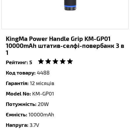
KingMa Power Handle Grip KM-GP01
10000mAh штатив-селфі-повербанк 3 в
1
Рейтинг:
5
Код товару:
4488
Гарантія:
12 місяців
Model No:
KM-GP01
Потужність:
20W
Ємність:
10000mAh
Напруга:
3.7V