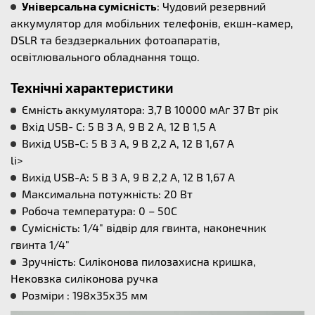
Універсальна сумісність
: Чудовий резервний
аккумулятор для мобільних телефонів, екшн-камер,
DSLR та бездзеркальних фотоапаратів,
освітлювального обладнання тощо.
Технічні характеристики
Ємність аккумулятора: 3,7 В 10000 мАг 37 Вт рік
Вхід USB- C: 5 В 3 А, 9 В 2 А, 12 В 1,5 А
Вихід USB-C: 5 В 3 А, 9 В 2,2 А, 12 В 1,67 А
li>
Вихід USB-A: 5 В 3 А, 9 В 2,2 А, 12 В 1,67 А
Максимальна потужність: 20 Вт
Робоча температура: 0 – 50С
Сумісність: 1/4" відвір для гвинта, наконечник
гвинта 1/4"
Зручність: Силіконова пилозахисна кришка,
Нековзка силіконова ручка
Розміри : 198х35х35 мм