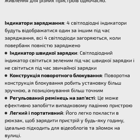
живлення для різних пристроїв одночасно.
Індикатори заряджання
: 4 світлодіодні індикатори
будуть відображатися один за іншим під час
заряджання, всі 4 світлодіоди загоряються, коли
повербанк повністю заряджено
Індикатор швидкої зарядки
: Світлодіодний
індикатор світиться зеленим під час швидкої зарядки і
не світиться під час звичайної зарядки
Конструкція поворотного блокування
: Поворотна
конструкція блокування робить установку більш
зручною, а позиціонування більш точним
Регульований ремінець на зап'ясті
: Це може
ефективно запобігти випадковому падінню пристрою
Легкий і портативний
: Його легко покласти в
рюкзак, щоб зарядити пристрій у будь-яку годину,
ідеально підходить для відеоблогів та зйомок на
вулиці.