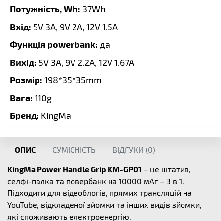
Потужність, Wh:
37Wh
Вхід:
5V 3A, 9V 2A, 12V 1.5A
Функція powerbank:
да
Вихід:
5V 3A, 9V 2.2A, 12V 1.67A
Розмір:
198*35*35mm
Вага:
110g
Бренд:
KingMa
ОПИС
СУМІСНІСТЬ
ВІДГУКИ (
0
)
KingMa Power Handle Grip KM-GP01
– це штатив,
селфі-палка та повербанк на 10000 мАг – 3 в 1.
Підходити для відеоблогів, прямих трансляцій на
YouTube, відкладеної зйомки та інших видів зйомки,
які споживають електроенергію.