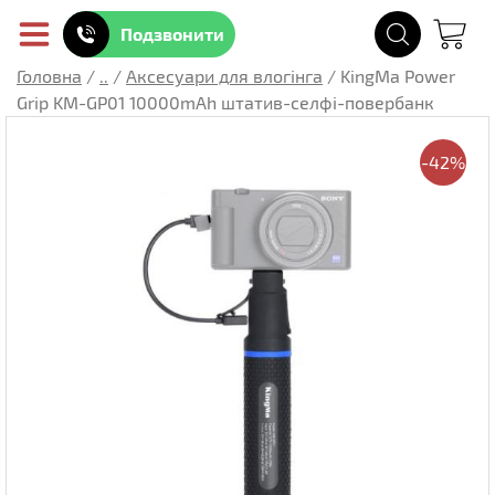
Подзвонити
Головна
/
..
/
Аксесуари для влогінга
/
KingMa Power
Grip KM-GP01 10000mAh штатив-селфі-повербанк
-42%