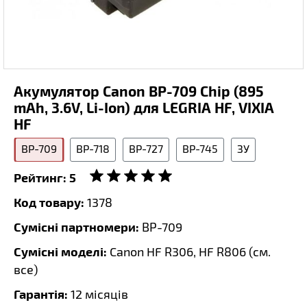
Акумулятор Canon BP-709 Chip (895
mAh, 3.6V, Li-Ion) для LEGRIA HF, VIXIA
HF
BP-709
BP-718
BP-727
BP-745
ЗУ
Рейтинг:
5
Код товару:
1378
Сумісні партномери:
BP-709
Сумісні моделі:
Canon HF R306, HF R806 (
см.
все
)
Гарантія:
12 місяців