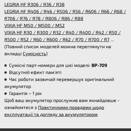
LEGRIA HF R306 / R36 / R38
LEGRIA HF R406 / R46 / R506 / R56 / R606 / R66 / R68 /
R706 / R76 / R78 / R806 / R86 / R88
VIXIA HF M50 / M500 / M52
VIXIA HF R30 / R300 / R32 / R40 / R400 / R42 / R50 /
R500 / R52 / R60 / R600 / R62 / R70 / R700 / R7
...
(Повний список моделей можна переглянути на
вкладці
Сумісність
)
Сумісні парт-номери для цієї моделі:
BP-709
Відсутній ефект пам'яті
Час роботи зазвичай перевершує оригінальний
акумулятор
Гарантія – 1 рік
Щоб ваш акумулятор прослужив вам якнайдовше -
ознайомтеся з
Практичними порадами щодо
експлуатації та догляду за акумулятором