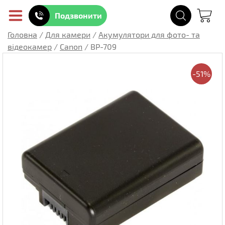
Подзвонити
Головна
/
Для камери
/
Акумулятори для фото- та
відеокамер
/
Canon
/
BP-709
-51%