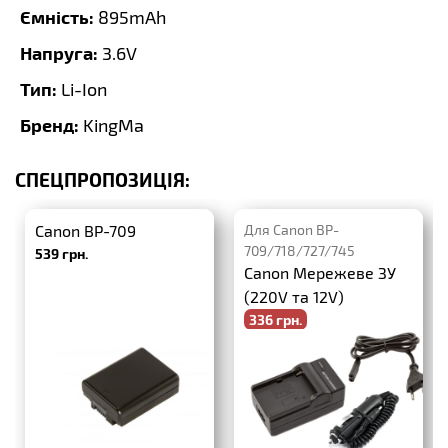
Ємність:
895mAh
Напруга:
3.6V
Тип:
Li-Ion
Бренд:
KingMa
СПЕЦПРОПОЗИЦІЯ:
Canon BP-709
Для Canon BP-
709/718/727/745
539 грн.
Canon Мережеве ЗУ
(220V та 12V)
336 грн.
-20%
420 грн.