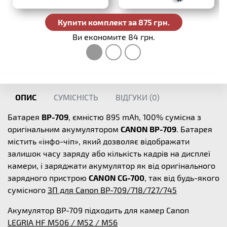
Купити комплект за 875 грн.
Ви економите 84 грн.
ОПИС
СУМІСНІСТЬ
ВІДГУКИ (
0
)
Батарея
BP-709
, ємністю 895 mAh, 100% сумісна з
оригінальним акумулятором
CANON BP-709
. Батарея
містить «інфо-чіп», який дозволяє відображати
залишок часу заряду або кількість кадрів на дисплеї
камери, і заряджати акумулятор як від оригінального
зарядного пристрою
CANON CG-700
, так від будь-якого
сумісного
ЗП для Canon BP-709/718/727/745
Акумулятор BP-709 підходить для камер Canon
LEGRIA HF M506 / M52 / M56