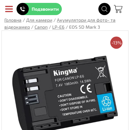
Подзвонити
Головна
/
Для камери
/
Акумулятори для фото- та
відеокамер
/
Canon
/
LP-E6
/
EOS 5D Mark 3
-13%