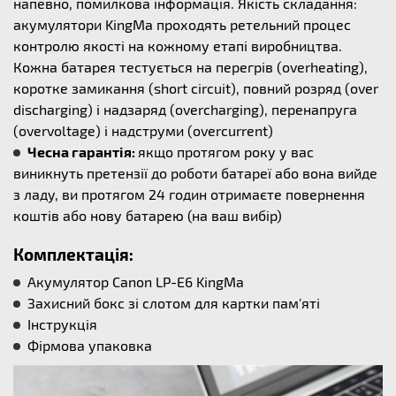
напевно, помилкова інформація. Якість складання:
акумулятори KingMa проходять ретельний процес
контролю якості на кожному етапі виробництва.
Кожна батарея тестується на перегрів (overheating),
коротке замикання (short circuit), повний розряд (over
discharging) і надзаряд (overcharging), перенапруга
(overvoltage) і надструми (overcurrent)
Чесна гарантія:
якщо протягом року у вас
виникнуть претензії до роботи батареї або вона вийде
з ладу, ви протягом 24 годин отримаєте повернення
коштів або нову батарею (на ваш вибір)
Комплектація:
Акумулятор Canon LP-E6 KingMa
Захисний бокс зі слотом для картки пам'яті
Інструкція
Фірмова упаковка