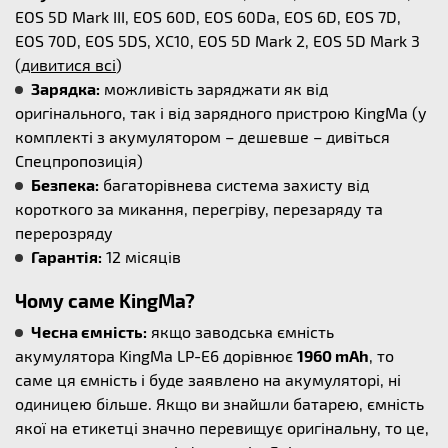
EOS 5D Mark III, EOS 60D, EOS 60Da, EOS 6D, EOS 7D,
EOS 70D, EOS 5DS, XC10, EOS 5D Mark 2, EOS 5D Mark 3
(
дивитися всі
)
Зарядка:
можливість заряджати як від
оригінального, так і від зарядного пристрою KingMa (у
комплекті з акумулятором – дешевше – дивіться
Спецпропозиція)
Безпека:
багаторівнева система захисту від
короткого за микання, перегріву, перезаряду та
перерозряду
Гарантія:
12 місяців
Чому саме KingMa?
Чесна ємність:
якщо заводська ємність
акумулятора KingMa LP-E6 дорівнює
1960 mAh
, то
саме ця ємність і буде заявлено на акумуляторі, ні
одиницею більше. Якщо ви знайшли батарею, ємність
якої на етикетці значно перевищує оригінальну, то це,