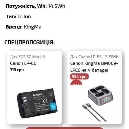
Потужність, Wh:
14.5Wh
Тип:
Li-Ion
Бренд:
KingMa
СПЕЦПРОПОЗИЦІЯ:
Для EOS 5D Mark 3
Для Canon LP-E6 LP-E6NH
Canon LP-E6
Canon KingMa BM069-
719 грн.
LPE6 на 4 батареї
934 грн.
-20%
1168 грн.