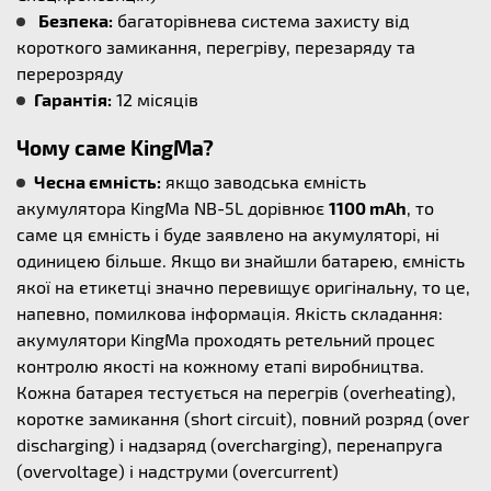
Безпека:
багаторівнева система захисту від
короткого замикання, перегріву, перезаряду та
перерозряду
Гарантія:
12 місяців
Чому саме KingMa?
Чесна ємність:
якщо заводська ємність
акумулятора KingMa NB-5L дорівнює
1100 mAh
, то
саме ця ємність і буде заявлено на акумуляторі, ні
одиницею більше. Якщо ви знайшли батарею, ємність
якої на етикетці значно перевищує оригінальну, то це,
напевно, помилкова інформація. Якість складання:
акумулятори KingMa проходять ретельний процес
контролю якості на кожному етапі виробництва.
Кожна батарея тестується на перегрів (overheating),
коротке замикання (short circuit), повний розряд (over
discharging) і надзаряд (overcharging), перенапруга
(overvoltage) і надструми (overcurrent)