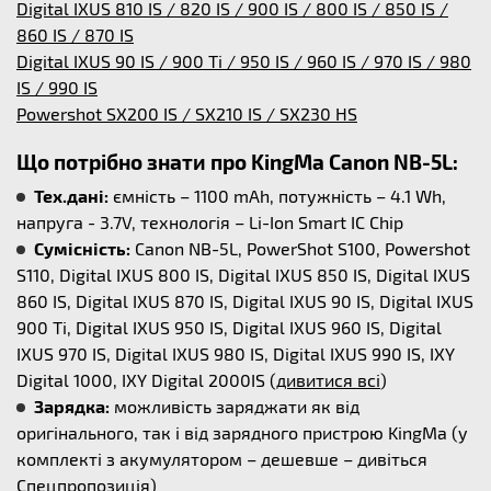
Digital IXUS 810 IS / 820 IS / 900 IS / 800 IS / 850 IS /
860 IS / 870 IS
Digital IXUS 90 IS / 900 Ti / 950 IS / 960 IS / 970 IS / 980
IS / 990 IS
Powershot SX200 IS / SX210 IS / SX230 HS
Що потрібно знати про KingMa Canon NB-5L:
Тех.дані:
ємність – 1100 mAh, потужність – 4.1 Wh,
напруга - 3.7V, технологія – Li-Ion Smart IC Chip
Сумісність:
Canon NB-5L, PowerShot S100, Powershot
S110, Digital IXUS 800 IS, Digital IXUS 850 IS, Digital IXUS
860 IS, Digital IXUS 870 IS, Digital IXUS 90 IS, Digital IXUS
900 Ti, Digital IXUS 950 IS, Digital IXUS 960 IS, Digital
IXUS 970 IS, Digital IXUS 980 IS, Digital IXUS 990 IS, IXY
Digital 1000, IXY Digital 2000IS (
дивитися всі
)
Зарядка:
можливість заряджати як від
оригінального, так і від зарядного пристрою KingMa (у
комплекті з акумулятором – дешевше – дивіться
Спецпропозиція)