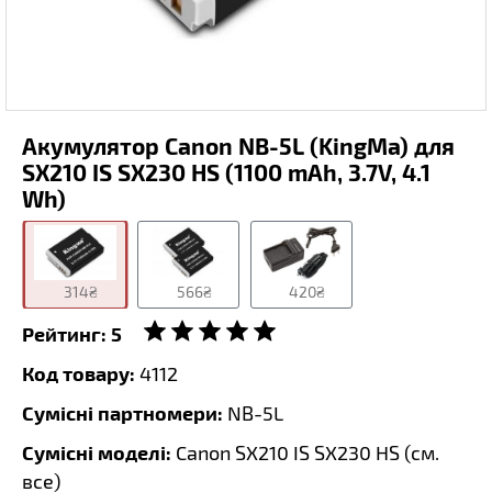
Акумулятор Canon NB-5L (KingMa) для
SX210 IS SX230 HS (1100 mAh, 3.7V, 4.1
Wh)
314₴
566₴
420₴
Рейтинг:
5
Код товару:
4112
Сумісні партномери:
NB-5L
Сумісні моделі:
Canon SX210 IS SX230 HS (
см.
все
)