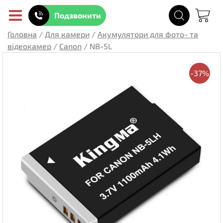
Подзвонити
Головна
/
Для камери
/
Акумулятори для фото- та
відеокамер
/
Canon
/
NB-5L
-37%