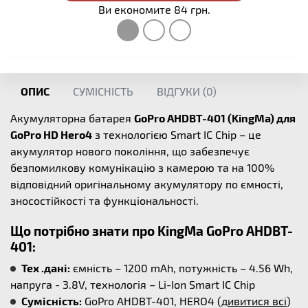
Ви економите 84 грн.
ОПИС
СУМІСНІСТЬ
ВІДГУКИ (
0
)
Акумуляторна батарея
GoPro AHDBT-401 (KingMa) для
GoPro HD Hero4
з технологією Smart IC Chip – це
акумулятор нового покоління, що забезпечує
безпомилкову комунікацію з камерою та на 100%
відповідний оригінальному акумулятору по ємності,
зносостійкості та функціональності.
Що потрібно знати про KingMa GoPro AHDBT-
401:
Тех .дані:
ємність – 1200 mAh, потужність – 4.56 Wh,
напруга - 3.8V, технологія – Li-Ion Smart IC Chip
Сумісність:
GoPro AHDBT-401, HERO4 (
дивитися всі
)