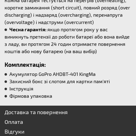
Кожна батарея тестується на перегрів (overheating),
коротке замикання (short circuit), повний розряд (over
discharging) і надзаряд (overcharging), перенапруга
(overvoltage) і надструми (overcurrent)
Чесна гарантія:
якщо протягом року у вас
виникнуть претензії до роботи батареї або вона вийде
з ладу, ви протягом 24 годин отримаєте повернення
коштів або нову батарею (на ваш вибір)
Комплектація:
Акумулятор GoPro AHDBT-401 KingMa
Захисний бокс зі слотом для картки пам'яті
Інструкція
Фірмова упаковка
Доставка та повернення
Оплата
Відгуки