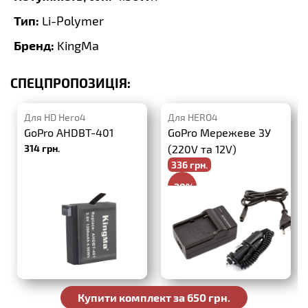
Тип:
Li-Polymer
Бренд:
KingMa
СПЕЦПРОПОЗИЦІЯ:
Для HD Hero4
Для HERO4
GoPro AHDBT-401
GoPro Мережеве ЗУ
314 грн.
(220V та 12V)
336 грн.
-20%
420 грн.
Купити комплект за 650 грн.