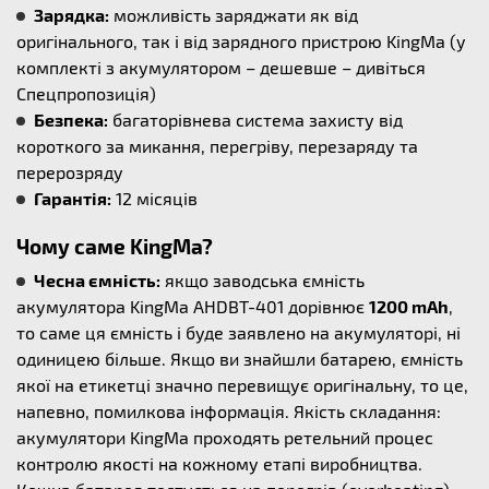
Зарядка:
можливість заряджати як від
оригінального, так і від зарядного пристрою KingMa (у
комплекті з акумулятором – дешевше – дивіться
Спецпропозиція)
Безпека:
багаторівнева система захисту від
короткого за микання, перегріву, перезаряду та
перерозряду
Гарантія:
12 місяців
Чому саме KingMa?
Чесна ємність:
якщо заводська ємність
акумулятора KingMa AHDBT-401 дорівнює
1200 mAh
,
то саме ця ємність і буде заявлено на акумуляторі, ні
одиницею більше. Якщо ви знайшли батарею, ємність
якої на етикетці значно перевищує оригінальну, то це,
напевно, помилкова інформація. Якість складання:
акумулятори KingMa проходять ретельний процес
контролю якості на кожному етапі виробництва.