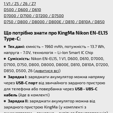
1 V1 / Z5 / Z6 / Z7
D500 / D600 / D610
D7000 / D7100 / D7200 / D7500
D750 / D800 / D8000 / D800E / D810 / D810A / D850
Що потрібно знати про KingMa Nikon EN-EL15
Type-C:
Тех.дані:
ємність – 1960 mAh, потужність – 13.7 Wh,
напруга - 7.0V, технологія – Li-Ion Smart IC Chip
Сумісність:
Nikon EN-EL15, 1 V1, D600, D610, D7000,
D7100, D750, D800, D8000, D800E, D810, D810A, D7200,
D850, D500, Z6 (
дивитися всі
)
Зарядка I:
заряджати акумулятор можна напряму
через
USB-C порт
від звичайного зардного пристрою
для телефона або повербанка через
USB - UBS-C
кабель
(йде в комлекті)
Зарядка II:
заряджати акумулятор можна від
зарядного пристрою KingMa (у комплекті з
акумулятором – дешевше – дивіться Спецпропозиція)