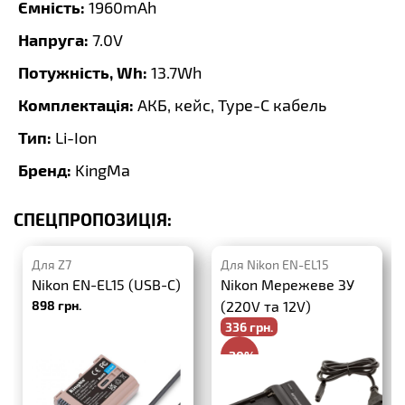
Ємність:
1960mAh
Напруга:
7.0V
Потужність, Wh:
13.7Wh
Комплектація:
АКБ, кейс, Type-C кабель
Тип:
Li-Ion
Бренд:
KingMa
СПЕЦПРОПОЗИЦІЯ:
Для Z7
Для Nikon EN-EL15
Nikon EN-EL15 (USB-C)
Nikon Мережеве ЗУ
898 грн.
(220V та 12V)
336 грн.
-20%
420 грн.