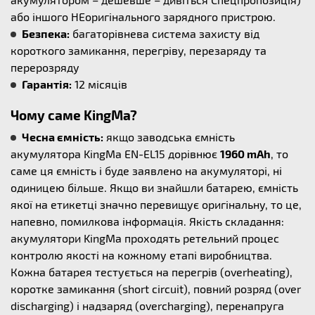
або іншого НЕоригінального зарядного пристрою.
Безпека:
багаторівнева система захисту від
короткого замикання, перегріву, перезаряду та
перерозряду
Гарантія:
12 місяців
Чому саме KingMa?
Чесна ємність:
якщо заводська ємність
акумулятора KingMa EN-EL15 дорівнює
1960 mAh
, то
саме ця ємність і буде заявлено на акумуляторі, ні
одиницею більше. Якщо ви знайшли батарею, ємність
якої на етикетці значно перевищує оригінальну, то це,
напевно, помилкова інформація. Якість складання:
акумулятори KingMa проходять ретельний процес
контролю якості на кожному етапі виробництва.
Кожна батарея тестується на перегрів (overheating),
коротке замикання (short circuit), повний розряд (over
discharging) і надзаряд (overcharging), перенапруга