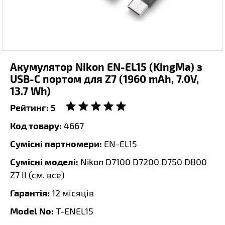
Акумулятор Nikon EN-EL15 (KingMa) з
USB-C портом для Z7 (1960 mAh, 7.0V,
13.7 Wh)
Рейтинг:
5
Код товару:
4667
Сумісні партномери:
EN-EL15
Сумісні моделі:
Nikon D7100 D7200 D750 D800
Z7 II (
см. все
)
Гарантія:
12 місяців
Model No:
T-ENEL15