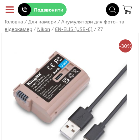
Подзвонити
Головна
/
Для камери
/
Акумулятори для фото- та
відеокамер
/
Nikon
/
EN-EL15 (USB-C)
/
Z7
-30%