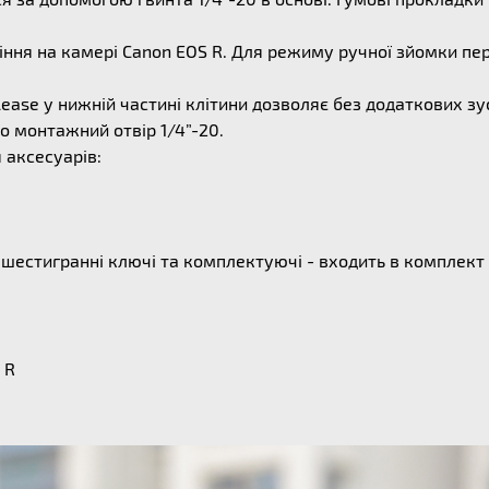
ління на камері Canon EOS R. Для режиму ручної зйомки пе
elease у нижній частині клітини дозволяє без додаткових з
о монтажний отвір 1/4”-20.
 аксесуарів:
- шестигранні ключі та комплектуючі - входить в комплект
 R