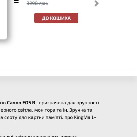
=
3298 грн.
ДО КОШИКА
тів
Canon EOS R
і призначена для зручності
ного світла, монітора та ін. Зручна та
 слоту для картки пам'яті. про KingMa L-
 на дні клітини захищають корпус