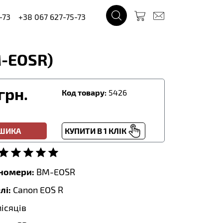
-73
+38 067 627-75-73
M-EOSR)
грн.
Код товару:
5426
ОШИКА
КУПИТИ В 1 КЛІК
тномери:
BM-EOSR
лі:
Canon EOS R
місяців