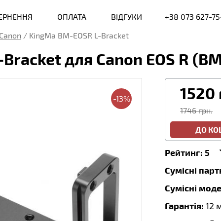
ВЕРНЕННЯ
ОПЛАТА
ВІДГУКИ
+38 073 627-75
Canon
/
KingMa BM-EOSR L-Bracket
-Bracket для Canon EOS R (B
1520
-13%
1746 грн.
ДО К
Рейтинг:
5
Сумісні пар
Сумісні моде
Гарантія:
12 