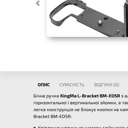
ОПИС
СУМІСНІСТЬ
ВІДГУКИ (
0
)
Бічна ручка
KingMa L-Bracket BM-EOSR
з а
горизонтальної і вертикальної зйомки, а т
легка конструкція не блокує кнопки на каме
Bracket BM-EOSR:
Кріплення клітини до камери здійснюєтьс