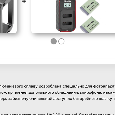
+
люмінієвого сплаву розроблена спеціально для фотоапара
акож кріплення допоміжного обладнання: мікрофона, накамер
рі, забезпечуючи вільний доступ до батарейного відсіку та
я за допомогою гвинта 1/4”-20 в основі. Гумові прокладки