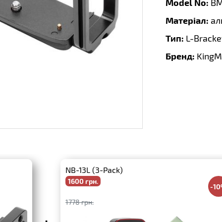
Model No:
BM
Матеріал:
ал
Тип:
L-Bracke
Бренд:
KingM
NB-13L (3-Pack)
1600 грн.
-1
1778 грн.