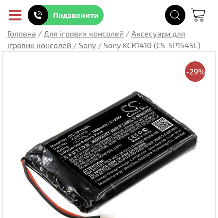
Подзвонити
Головна
/
Для ігрових консолей
/
Аксесуари для
ігрових консолей
/
Sony
/
Sony KCR1410 (CS-SP154SL)
-29%