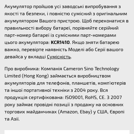
Акумулятор пройшов усі заводські випробування з
якості та безпеки, і повністю сумісний з оригінальним
акумулятором Вашого пристрою. Щоб переконатися в
правильності вибору батареї, порівняйте серійний
парт-номер батареї із сумісними парт-номерами
цього акумулятора:
KCR1410
. Якщо зняти батарею
важко, перевірте наявність Моделі або Серії вашого
девайса у вкладці
Сумісність
.
Про виробника: Компанія Cameron Sino Technology
Limited (Hong Kong) займається виробництвом
акумуляторів для телефонів, планшетів, комп'ютерів
та іншої портативної техніки з 2004 року. Вся
продукція сертифікована: ISO9001, RoHS, CE. З 2007
року займає провідні позиції з продажу на основних
торгових майданчиках (Amazon, Ebay) у США, Європі
та Азії.