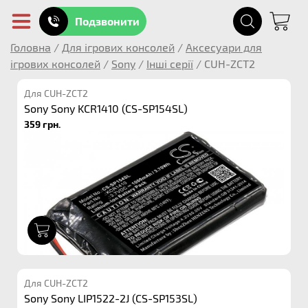
Подзвонити
Головна
/
Для ігрових консолей
/
Аксесуари для
ігрових консолей
/
Sony
/
Інші серії
/
CUH-ZCT2
Для CUH-ZCT2
Sony Sony KCR1410 (CS-SP154SL)
359 грн.
1
Для CUH-ZCT2
Sony Sony LIP1522-2J (CS-SP153SL)