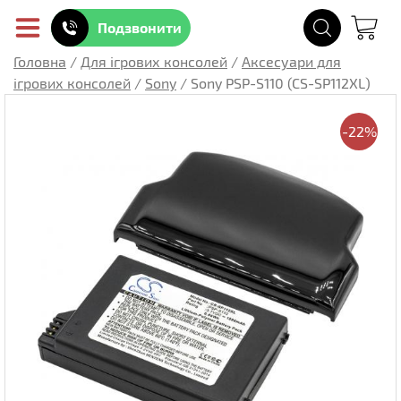
Подзвонити
Головна
/
Для ігрових консолей
/
Аксесуари для
ігрових консолей
/
Sony
/
Sony PSP-S110 (CS-SP112XL)
-22%