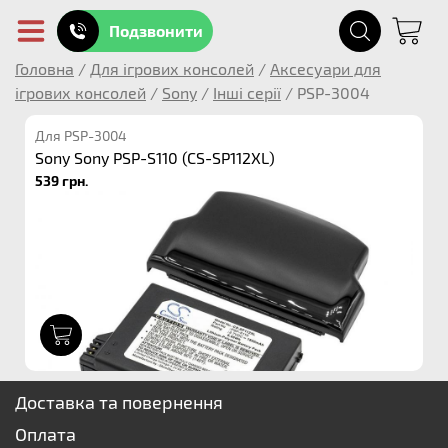
Подзвонити
Головна
/
Для ігрових консолей
/
Аксесуари для
ігрових консолей
/
Sony
/
Інші серії
/
PSP-3004
Для PSP-3004
Sony Sony PSP-S110 (CS-SP112XL)
539 грн.
1
Доставка та повернення
Оплата