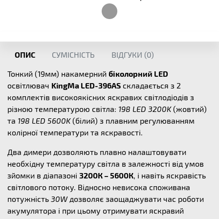
ОПИС
СУМІСНІСТЬ
ВІДГУКИ (
0
)
Тонкий (19мм) накамерний
біколорний LED
освітлювач
KingMa LED-396AS
складається з 2
комплектів високоякісних яскравих світлодіодів з
різною температурою світла:
198 LED 3200K
(жовтий)
та
198 LED 5600K
(білий) з плавним регулюванням
колірної температури та яскравості.
Два димери дозволяють плавно налаштовувати
необхідну температуру світла в залежності від умов
зйомки в діапазоні
3200К – 5600К
, і навіть яскравість
світлового потоку. Відносно невисока споживана
потужність
30W
дозволяє заощаджувати час роботи
акумулятора і при цьому отримувати яскравий