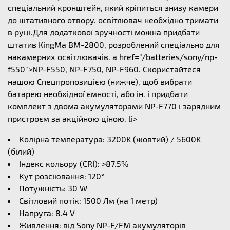
спеціальний кронштейн, який кріпиться знизу камери
до штативного отвору. освітлювач необхідно тримати
в руці.Для додаткової зручності можна придбати
штатив KingMa BM-2800, розроблений спеціально для
накамерних освітлювачів. a href="/batteries/sony/np-
f550">NP-F550,
NP-F750
,
NP-F960
. Скористайтеся
нашою Спецпропозицією (нижче), щоб вибрати
батарею необхідної ємності, або ін. і придбати
комплект з двома акумуляторами NP-F770 і зарядним
пристроєм за акційною ціною. li>
Колірна температура: 3200K (жовтий) / 5600K
(білий)
Індекс кольору (CRI): >87.5%
Кут розсіювання: 120°
Потужність: 30 W
Світловий потік: 1500 Лм (на 1 метр)
Напруга: 8.4 V
Живлення: від Sony NP-F/FM акумуляторів