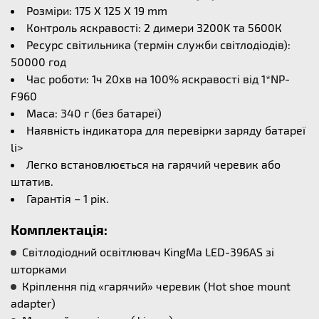
Розміри: 175 X 125 X 19 mm
Контроль яскравості: 2 димери 3200K та 5600К
Ресурс світильника (термін служби світлодіодів):
50000 год
Час роботи: 1ч 20хв на 100% яскравості від 1*NP-
F960
Маса: 340 г (без батареї)
Наявність індикатора для перевірки заряду батареї
li>
Легко встановлюється на гарячий черевик або
штатив.
Гарантія – 1 рік.
Комплектація:
Світлодіодний освітлювач KingMa LED-396AS зі
шторками
Кріплення під «гарячий» черевик (Hot shoe mount
adapter)