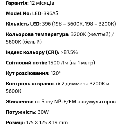
Гарантія:
12 місяців
Model No:
LED-396AS
Кількість LED:
396 (198 – 5600К, 198 – 3200К)
Кольорова температура:
3200K (желтый) /
5600K (белый)
Індекс кольору (CRI):
>87.5%
Світловий потік:
1500 Лм (на 1 метр)
Кут розсіювання:
120°
Контроль яскравості:
2 диммера 3200K и
5600К
Живлення:
от Sony NP-F/FM аккумуляторов
Потужність:
30W
Розмір:
175 X 125 X 19 mm