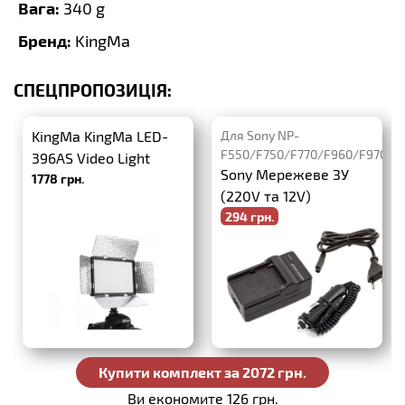
Вага:
340 g
Бренд:
KingMa
СПЕЦПРОПОЗИЦІЯ:
KingMa KingMa LED-
Для Sony NP-
F550/F750/F770/F960/F970
396AS Video Light
Sony Мережеве ЗУ
1778 грн.
(220V та 12V)
294 грн.
-30%
420 грн.
Купити комплект за 2072 грн.
Ви економите 126 грн.