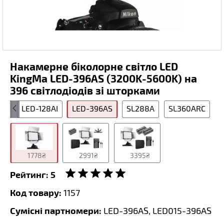
Накамерне біколорне світло LED
KingMa LED-396AS (3200K-5600K) на
396 світлодіодів зі шторками
SL
LED-128AI
LED-396AS
SL288A
SL360ARC
1778₴
2991₴
3395₴
Рейтинг:
5
Код товару:
1157
Сумісні партномери:
LED-396AS, LED015-396AS