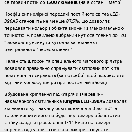
світловий потік до
1500 люменів
(на відстані 1 метр).
Коефіцієнт колірної передачі постійного світла
LED-
396AS
становить не менше
87.5%
, що дозволяє
передавати кольори об'єкта зйомки з максимальною
точністю. А правильно вибраний кут освітлення до 120
° дозволяє уникнути кутових затемнень і
центрального "пересвітлення".
Наявність шторок та спеціального матового фільтра
дозволяє правильно спрямувати світловий потік та
пом'якшити яскравість (за потреби), щоб підкреслити
відтінки кольору шкіри при портретній зйомці.
Вбудоване кріплення під «гарячий черевик»
накамерного світильника
KingMa LED-396AS
дозволяє
змінювати кут нахилу освітлювача від 0 до 180°, а
також кріпити його на будь-яку камеру або штатив-
стійку завдяки різьблення 1/4". Якщо на камері
черевик відсутній, то можна використовувати