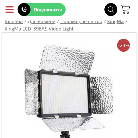
Подзвонити
Головна
/
Для камери
/
Накамерне світло
/
KingMa
/
KingMa LED-396AS Video Light
-23%