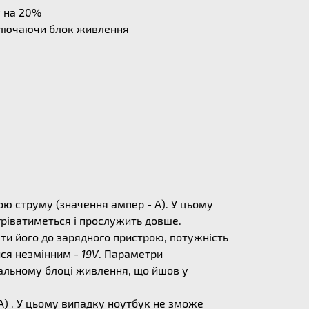
у на 20%
дключаючи блок живлення
ю струму (значення ампер - А). У цьому
егріватиметься і прослужить довше.
ати його до зарядного пристрою, потужність
ися незмінним -
19V
. Параметри
альному блоці живлення, що йшов у
) . У цьому випадку ноутбук не зможе