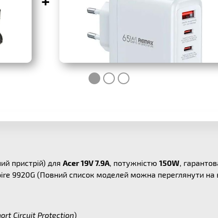
+
ий пристрій) для
Acer 19V 7.9A
, потужністю
150W
, гаранто
spire 9920G (Повний список моделей можна переглянути на
ort Circuit Protection
)