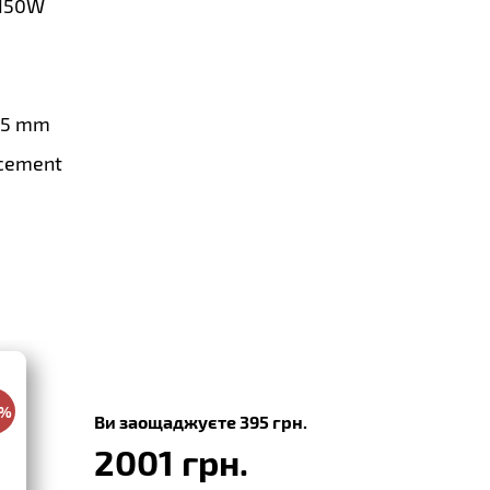
150W
.5 mm
cement
0%
Ви заощаджуєте 395 грн.
2001 грн.