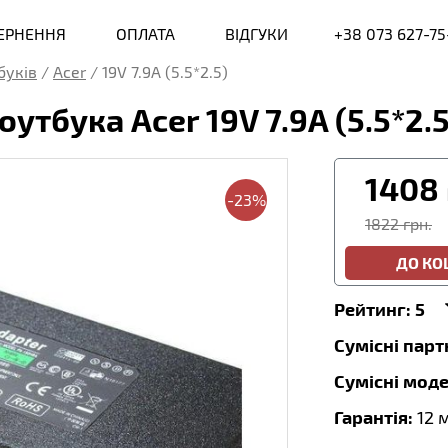
ВЕРНЕННЯ
ОПЛАТА
ВІДГУКИ
+38 073 627-75
буків
/
Acer
/
19V 7.9A (5.5*2.5)
утбука Acer 19V 7.9A (5.5*2
1408
-23%
1822 грн.
ДО К
Рейтинг:
5
Сумісні пар
Сумісні моде
Гарантія:
12 