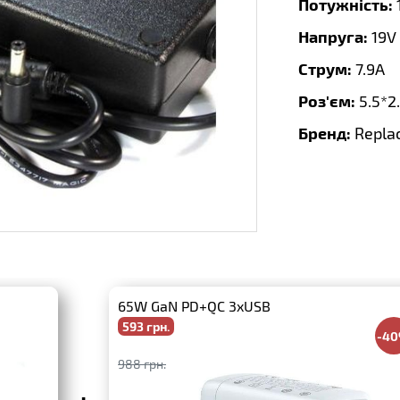
Потужність:
Напруга:
19V
Струм:
7.9A
Роз'єм:
5.5*2
Бренд:
Repla
65W GaN PD+QC 3xUSB
593 грн.
-4
988 грн.