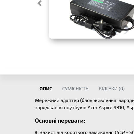
ОПИС
СУМІСНІСТЬ
ВІДГУКИ (
0
)
Мережний адаптер (блок живлення, зарядн
заряджання ноутбуків Acer Aspire 9810, A
Основні переваги:
Захист від короткого замикання (
SCP - Sh