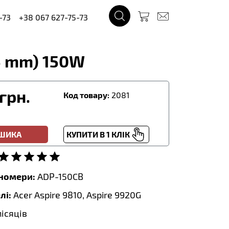
-73
+38 067 627-75-73
.5 mm) 150W
грн.
Код товару:
2081
ОШИКА
КУПИТИ В 1 КЛІК
тномери:
ADP-150CB
лі:
Acer Aspire 9810, Aspire 9920G
місяців