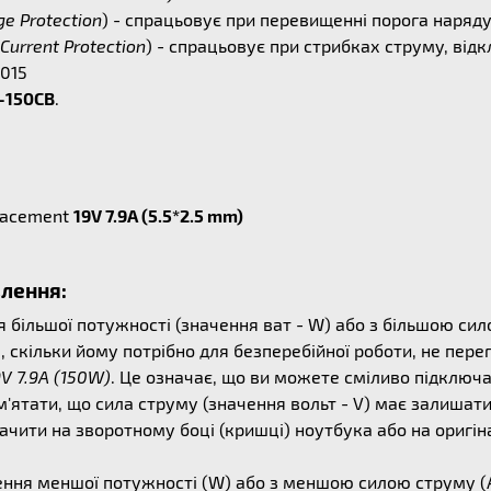
ge Protection
) - спрацьовує при перевищенні порога наряд
Current Protection
) - спрацьовує при стрибках струму, ві
2015
-150CB
.
lacement
19V 7.9A (5.5*2.5 mm)
влення:
ільшої потужності (значення ват - W) або з більшою сило
, скільки йому потрібно для безперебійної роботи, не пер
9V 7.9A (150W)
. Це означає, що ви можете сміливо підключ
м'ятати, що сила струму (значення вольт - V) має залишат
чити на зворотному боці (кришці) ноутбука або на оригін
ня меншої потужності (W) або з меншою силою струму (А