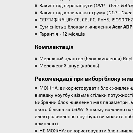
Захист від перенапруги (
OVP - Over Volta
Захист від коливання струму (
OCP - Over 
СЕРТИФІКАЦІЯ: CE, CB, FC, RoHS, ISO9001:
Сумісність з блоками живлення
Acer ADP
Гарантія - 12 місяців
Комплектація
Мережний адаптер (блок живлення) Rep
Мережевий шнур (кабель)
Рекомендації при виборі блоку жи
МОЖНА: використовувати блок живлення б
випадку ноутбук візьме стільки потужності
Вибраний блок живлення має параметри
1
якого більша за
150W
. У цьому важливо па
електроживлення ноутбука ви можете поба
комплекті.
НЕ МОЖНА: використовувати блок живлен