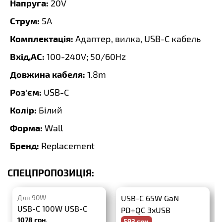
Напруга:
20V
Струм:
5A
Комплектація:
Адаптер, вилка, USB-C кабель
Вхід,AC:
100-240V; 50/60Hz
Довжина кабеля:
1.8m
Роз'єм:
USB-C
Колір:
Білий
Форма:
Wall
Бренд:
Replacement
СПЕЦПРОПОЗИЦІЯ:
Для 90W
USB-C 65W GaN
USB-C 100W USB-C
PD+QC 3xUSB
1078 грн.
593 грн.