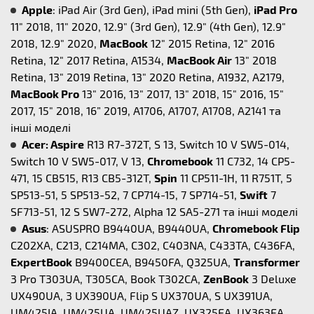
Apple
: iPad Air (3rd Gen), iPad mini (5th Gen),
iPad Pro
11" 2018, 11" 2020, 12.9" (3rd Gen), 12.9" (4th Gen), 12.9"
2018, 12.9" 2020,
MacBook
12" 2015 Retina, 12" 2016
Retina, 12" 2017 Retina, A1534,
MacBook Air
13" 2018
Retina, 13" 2019 Retina, 13" 2020 Retina, A1932, A2179,
MacBook Pro
13" 2016, 13" 2017, 13" 2018, 15" 2016, 15"
2017, 15" 2018, 16” 2019, A1706, A1707, A1708, A2141 та
інші моделі
Acer: Aspire
R13 R7-372T, S 13, Switch 10 V SW5-014,
Switch 10 V SW5-017, V 13,
Chromebook
11 C732, 14 CP5-
471, 15 CB515, R13 CB5-312T,
Spin
11 CP511-1H, 11 R751T, 5
SP513-51, 5 SP513-52, 7 CP714-15, 7 SP714-51,
Swift
7
SF713-51, 12 S SW7-272, Alpha 12 SA5-271 та інші моделі
Asus
: ASUSPRO B9440UA, B9440UA,
Chromebook Flip
C202XA, C213, C214MA, C302, C403NA, C433TA, C436FA,
ExpertBook
B9400CEA, B9450FA, Q325UA,
Transformer
3 Pro T303UA, T305CA, Book T302CA,
ZenBook
3 Deluxe
UX490UA, 3 UX390UA, Flip S UX370UA, S UX391UA,
UM425IA, UM425UA, UM425UAZ, UX325EA, UX363EA,