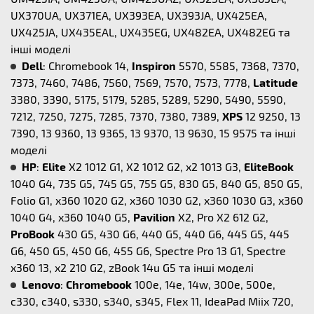
UX370UA, UX371EA, UX393EA, UX393JA, UX425EA,
UX425JA, UX435EAL, UX435EG, UX482EA, UX482EG та
інші моделі
Dell
: Chromebook 14,
Inspiron
5570, 5585, 7368, 7370,
7373, 7460, 7486, 7560, 7569, 7570, 7573, 7778,
Latitude
3380, 3390, 5175, 5179, 5285, 5289, 5290, 5490, 5590,
7212, 7250, 7275, 7285, 7370, 7380, 7389,
XPS
12 9250, 13
7390, 13 9360, 13 9365, 13 9370, 13 9630, 15 9575 та інші
моделі
HP
:
Elite
X2 1012 G1, X2 1012 G2, x2 1013 G3,
EliteBook
1040 G4, 735 G5, 745 G5, 755 G5, 830 G5, 840 G5, 850 G5,
Folio G1, x360 1020 G2, x360 1030 G2, x360 1030 G3, x360
1040 G4, x360 1040 G5,
Pavilion
X2, Pro X2 612 G2,
ProBook
430 G5, 430 G6, 440 G5, 440 G6, 445 G5, 445
G6, 450 G5, 450 G6, 455 G6, Spectre Pro 13 G1, Spectre
x360 13, x2 210 G2, zBook 14u G5 та інші моделі
Lenovo
:
Chromebook
100e, 14e, 14w, 300e, 500e,
c330, c340, s330, s340, s345, Flex 11, IdeaPad Miix 720,