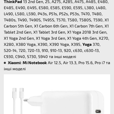
ThinkPad
13 2nd Gen, 25, A275, A285, A475, A485, E480,
E485, E490, E495, E580, E585, E590, E595, L380, L480,
L490, L580, L590, P43s, P51s, P52s, P53s, T470, T480,
T480s, T490, T490S, T495S, T570, T580, T580S, T590, X1
Carbon 5th Gen, X1 Carbon 6th Gen, X1 Carbon 7th Gen, X1
Tablet 2nd Gen, X1 Tablet 3rd Gen, X1 Yoga 2018 3rd Gen,
X1 Yoga 2nd Gen, X1 Yoga 3rd Gen, X1 Yoga 4th Gen, X270,
X280, X380 Yoga, X390, X390 Yoga, X395,
Yoga
370,
520-14, 720, 720-13, 910, 910-13, 920, c630, c630-13,
C930, C940, S730, S940 та інші моделі
Xiaomi
:
Mi Notebook
Air 12.5, Air 13.3, Pro 15.6, Pro i7 та
інші моделі