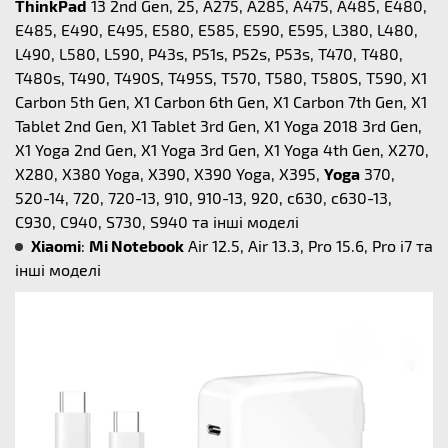
ThinkPad
13 2nd Gen, 25, A275, A285, A475, A485, E480,
E485, E490, E495, E580, E585, E590, E595, L380, L480,
L490, L580, L590, P43s, P51s, P52s, P53s, T470, T480,
T480s, T490, T490S, T495S, T570, T580, T580S, T590, X1
Carbon 5th Gen, X1 Carbon 6th Gen, X1 Carbon 7th Gen, X1
Tablet 2nd Gen, X1 Tablet 3rd Gen, X1 Yoga 2018 3rd Gen,
X1 Yoga 2nd Gen, X1 Yoga 3rd Gen, X1 Yoga 4th Gen, X270,
X280, X380 Yoga, X390, X390 Yoga, X395,
Yoga
370,
520-14, 720, 720-13, 910, 910-13, 920, c630, c630-13,
C930, C940, S730, S940 та інші моделі
Xiaomi
:
Mi Notebook
Air 12.5, Air 13.3, Pro 15.6, Pro i7 та
інші моделі