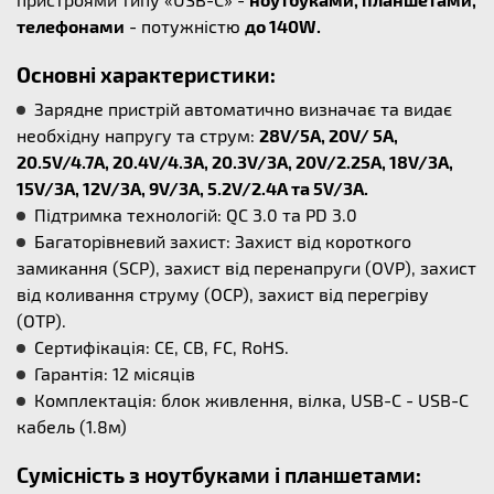
телефонами
- потужністю
до 140W.
Основні характеристики:
Зарядне пристрій автоматично визначає та видає
необхідну напругу та струм:
28V/5A, 20V/ 5A,
20.5V/4.7A, 20.4V/4.3A, 20.3V/3A, 20V/2.25A, 18V/3A,
15V/3A, 12V/3A, 9V/3A, 5.2V/2.4A та 5V/3A.
Підтримка технологій: QC 3.0 та PD 3.0
Багаторівневий захист: Захист від короткого
замикання (SCP), захист від перенапруги (OVP), захист
від коливання струму (OCP), захист від перегріву
(OTP).
Сертифікація: CE, CB, FC, RoHS.
Гарантія: 12 місяців
Комплектація: блок живлення, вілка, USB-C - USB-C
кабель (1.8м)
Сумісність з ноутбуками і планшетами: