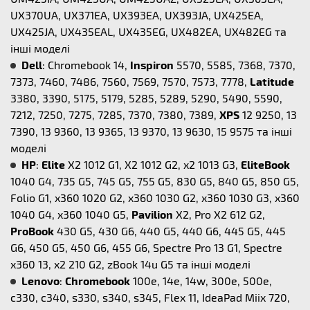
UX370UA, UX371EA, UX393EA, UX393JA, UX425EA,
UX425JA, UX435EAL, UX435EG, UX482EA, UX482EG та
інші моделі
Dell
: Chromebook 14,
Inspiron
5570, 5585, 7368, 7370,
7373, 7460, 7486, 7560, 7569, 7570, 7573, 7778,
Latitude
3380, 3390, 5175, 5179, 5285, 5289, 5290, 5490, 5590,
7212, 7250, 7275, 7285, 7370, 7380, 7389,
XPS
12 9250, 13
7390, 13 9360, 13 9365, 13 9370, 13 9630, 15 9575 та інші
моделі
HP
:
Elite
X2 1012 G1, X2 1012 G2, x2 1013 G3,
EliteBook
1040 G4, 735 G5, 745 G5, 755 G5, 830 G5, 840 G5, 850 G5,
Folio G1, x360 1020 G2, x360 1030 G2, x360 1030 G3, x360
1040 G4, x360 1040 G5,
Pavilion
X2, Pro X2 612 G2,
ProBook
430 G5, 430 G6, 440 G5, 440 G6, 445 G5, 445
G6, 450 G5, 450 G6, 455 G6, Spectre Pro 13 G1, Spectre
x360 13, x2 210 G2, zBook 14u G5 та інші моделі
Lenovo
:
Chromebook
100e, 14e, 14w, 300e, 500e,
c330, c340, s330, s340, s345, Flex 11, IdeaPad Miix 720,