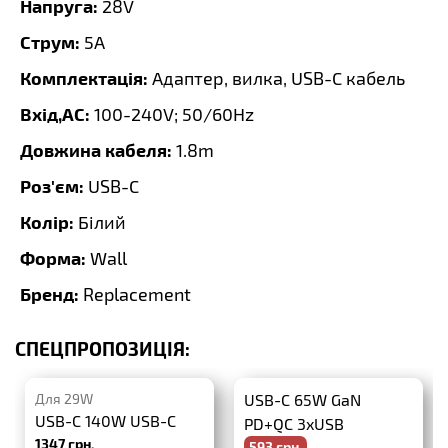
Напруга:
28V
Струм:
5A
Комплектація:
Адаптер, вилка, USB-C кабель
Вхід,AC:
100-240V; 50/60Hz
Довжина кабеля:
1.8m
Роз'єм:
USB-C
Колір:
Білий
Форма:
Wall
Бренд:
Replacement
СПЕЦПРОПОЗИЦІЯ:
Для 29W
USB-C 65W GaN
USB-C 140W USB-C
PD+QC 3xUSB
1347 грн.
593 грн.