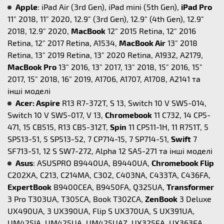
Apple
: iPad Air (3rd Gen), iPad mini (5th Gen),
iPad Pro
11" 2018, 11" 2020, 12.9" (3rd Gen), 12.9" (4th Gen), 12.9"
2018, 12.9" 2020,
MacBook
12" 2015 Retina, 12" 2016
Retina, 12" 2017 Retina, A1534,
MacBook Air
13" 2018
Retina, 13" 2019 Retina, 13" 2020 Retina, A1932, A2179,
MacBook Pro
13" 2016, 13" 2017, 13" 2018, 15" 2016, 15"
2017, 15" 2018, 16” 2019, A1706, A1707, A1708, A2141 та
інші моделі
Acer: Aspire
R13 R7-372T, S 13, Switch 10 V SW5-014,
Switch 10 V SW5-017, V 13,
Chromebook
11 C732, 14 CP5-
471, 15 CB515, R13 CB5-312T,
Spin
11 CP511-1H, 11 R751T, 5
SP513-51, 5 SP513-52, 7 CP714-15, 7 SP714-51,
Swift
7
SF713-51, 12 S SW7-272, Alpha 12 SA5-271 та інші моделі
Asus
: ASUSPRO B9440UA, B9440UA,
Chromebook Flip
C202XA, C213, C214MA, C302, C403NA, C433TA, C436FA,
ExpertBook
B9400CEA, B9450FA, Q325UA,
Transformer
3 Pro T303UA, T305CA, Book T302CA,
ZenBook
3 Deluxe
UX490UA, 3 UX390UA, Flip S UX370UA, S UX391UA,
UM425IA, UM425UA, UM425UAZ, UX325EA, UX363EA,