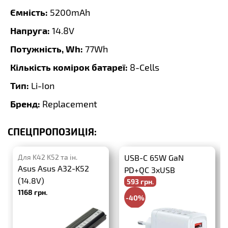
Ємність:
5200mAh
Напруга:
14.8V
Потужність, Wh:
77Wh
Кількість комірок батареї:
8-Cells
Тип:
Li-Ion
Бренд:
Replacement
СПЕЦПРОПОЗИЦІЯ:
Для K42 K52 та ін.
USB-C 65W GaN
Asus Asus A32-K52
PD+QC 3xUSB
(14.8V)
593 грн.
1168 грн.
-40%
988 грн.