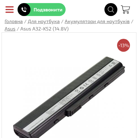
Подзвонити
Головна
/
Для ноутбука
/
Акумулятори для ноутбуків
/
Asus
/
Asus A32-K52 (14.8V)
-13%