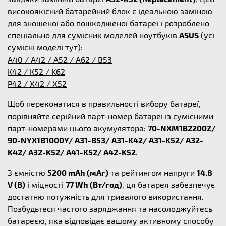
високоякісний батарейний блок є ідеальною заміною
для зношеної або пошкодженої батареї і розроблено
спеціально для сумісних моделей ноутбуків
ASUS
(усі
сумісні моделі тут)
:
A40 / A42 / A52 / A62 / B53
K42 / K52 / K62
P42 / X42 / X52
Щоб переконатися в правильності вибору батареї,
порівняйте серійний парт-номер батареї із сумісними
парт-номерами цього акумулятора:
70-NXM1B2200Z/
90-NYX1B1000Y/ A31-B53/ A31-K42/ A31-K52/ A32-
K42/ A32-K52/ A41-K52/ A42-K52
.
З ємністю
5200 mAh (мАг)
та рейтингом напруги
14.8
V (В)
і міцності
77 Wh (Вт/год)
, ця батарея забезпечує
достатню потужність для тривалого використання.
Позбудьтеся частого заряджання та насолоджуйтесь
батареєю, яка відповідає вашому активному способу