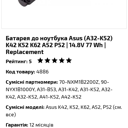
Батарея до ноутбука Asus (A32-K52)
K42 K52 K62 A52 P52 | 14.8V 77 Wh |
Replacement
Рейтинг:
5
Код товару:
4886
Сумісні партномери:
70-NXM1B2200Z, 90-
NYX1B1000Y, A31-B53, A31-K42, A31-K52, A32-
K42, A32-K52, A41-K52, A42-K52
Сумісні моделі:
Asus K42, K52, K62, A52, P52 (
см.
все
)
Гарантія:
12 місяців