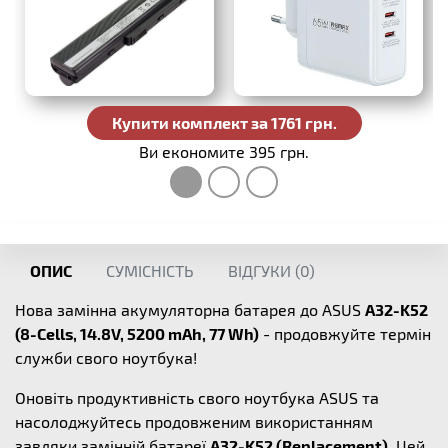
Купити комплект за 1761 грн.
Ви економите 395 грн.
ОПИС
СУМІСНІСТЬ
ВІДГУКИ (
0
)
Нова замінна акумуляторна батарея до ASUS
A32-K52
(8-Cells, 14.8V, 5200 mAh, 77 Wh)
- продовжуйте термін
служби свого ноутбука!
Оновіть продуктивність свого ноутбука ASUS та
насолоджуйтесь продовженим використанням
завдяки замінній батареї
A32-K52 (Replacement)
. Цей