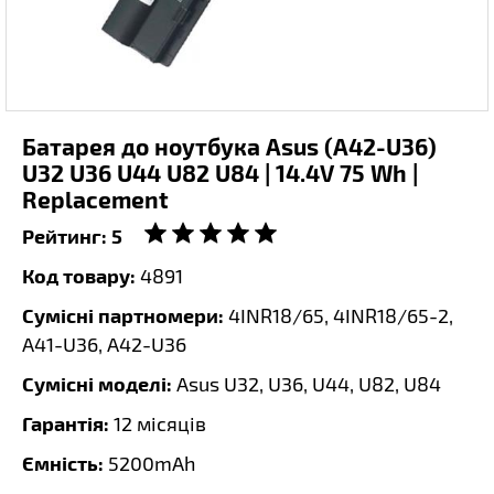
Батарея до ноутбука Asus (A42-U36)
U32 U36 U44 U82 U84 | 14.4V 75 Wh |
Replacement
Рейтинг:
5
Код товару:
4891
Сумісні партномери:
4INR18/65, 4INR18/65-2,
A41-U36, A42-U36
Сумісні моделі:
Asus U32, U36, U44, U82, U84
Гарантія:
12 місяців
Ємність:
5200mAh