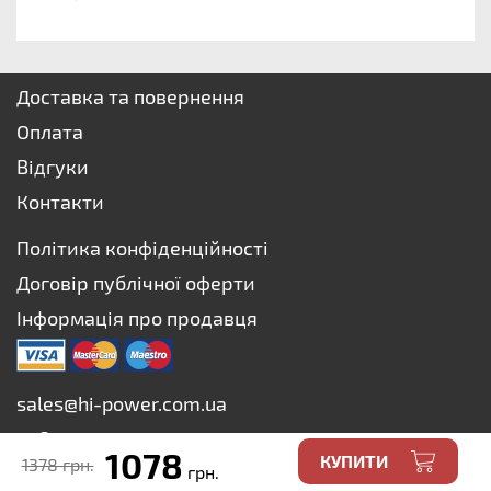
Доставка та повернення
Оплата
Відгуки
Контакти
Політика конфіденційності
Договір публічної оферти
Інформація про продавця
sales@hi-power.com.ua
+38 073 627-75-73
1078
КУПИТИ
1378 грн.
+38 067 627-75-73
грн.