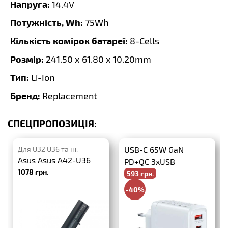
Напруга:
14.4V
Потужність, Wh:
75Wh
Кількість комірок батареї:
8-Cells
Розмір:
241.50 x 61.80 x 10.20mm
Тип:
Li-Ion
Бренд:
Replacement
СПЕЦПРОПОЗИЦІЯ:
Для U32 U36 та ін.
USB-C 65W GaN
Asus Asus A42-U36
PD+QC 3xUSB
1078 грн.
593 грн.
-40%
988 грн.