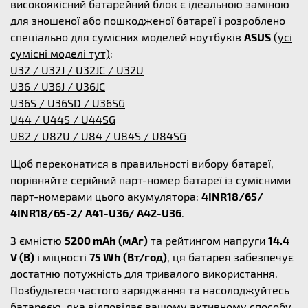
високоякісний батарейний блок є ідеальною заміною
для зношеної або пошкодженої батареї і розроблено
спеціально для сумісних моделей ноутбуків
ASUS
(усі
сумісні моделі тут)
:
U32 / U32J / U32JC / U32U
U36 / U36J / U36JC
U36S / U36SD / U36SG
U44 / U44S / U44SG
U82 / U82U / U84 / U84S / U84SG
Щоб переконатися в правильності вибору батареї,
порівняйте серійний парт-номер батареї із сумісними
парт-номерами цього акумулятора:
4INR18/65/
4INR18/65-2/ A41-U36/ A42-U36
.
З ємністю
5200 mAh (мАг)
та рейтингом напруги
14.4
V (В)
і міцності
75 Wh (Вт/год)
, ця батарея забезпечує
достатню потужність для тривалого використання.
Позбудьтеся частого заряджання та насолоджуйтесь
батареєю, яка відповідає вашому активному способу