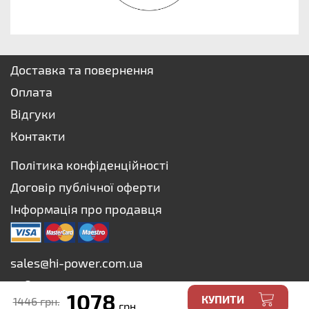
Доставка та повернення
Оплата
Відгуки
Контакти
Політика конфіденційності
Договір публічної оферти
Інформація про продавця
sales@hi-power.com.ua
+38 073 627-75-73
1078
КУПИТИ
1446 грн.
+38 067 627-75-73
грн.