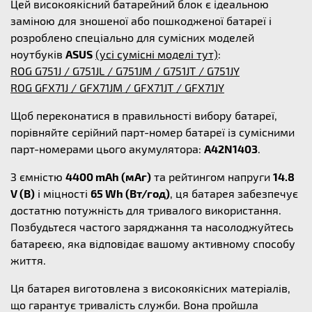
Цей високоякісний батарейний блок є ідеальною
заміною для зношеної або пошкодженої батареї і
розроблено спеціально для сумісних моделей
ноутбуків
ASUS
(усі сумісні моделі тут)
:
ROG G751J / G751JL / G751JM / G751JT / G751JY
ROG GFX71J / GFX71JM / GFX71JT / GFX71JY
Щоб переконатися в правильності вибору батареї,
порівняйте серійний парт-номер батареї із сумісними
парт-номерами цього акумулятора:
A42N1403
.
З ємністю
4400 mAh (мАг)
та рейтингом напруги
14.8
V (В)
і міцності
65 Wh (Вт/год)
, ця батарея забезпечує
достатню потужність для тривалого використання.
Позбудьтеся частого заряджання та насолоджуйтесь
батареєю, яка відповідає вашому активному способу
життя.
Ця батарея виготовлена з високоякісних матеріалів,
що гарантує тривалість служби. Вона пройшла