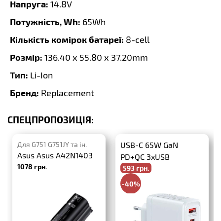
Напруга:
14.8V
Потужність, Wh:
65Wh
Кількість комірок батареї:
8-cell
Розмір:
136.40 x 55.80 x 37.20mm
Тип:
Li-Ion
Бренд:
Replacement
СПЕЦПРОПОЗИЦІЯ:
Для G751 G751JY та ін.
USB-C 65W GaN
Asus Asus A42N1403
PD+QC 3xUSB
1078 грн.
593 грн.
-40%
988 грн.