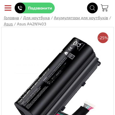
Подзвонити
Головна
/
Для ноутбука
/
Акумулятори для ноутбуків
/
Asus
/
Asus A42N1403
-25%