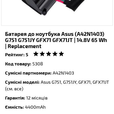
Батарея до ноутбука Asus (A42N1403)
G751 G751JY GFX71 GFX71JT | 14.8V 65 Wh
| Replacement
Рейтинг:
5
Код товару:
5308
Сумісні партномери:
A42N1403
Сумісні моделі:
Asus G751, G751JY, GFX71, GFX71JT
(
см. все
)
Гарантія:
12 місяців
Ємність:
4400mAh