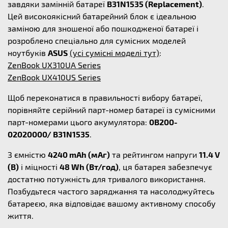
завдяки замінній батареї
B31N1535 (Replacement)
.
Цей високоякісний батарейний блок є ідеальною
заміною для зношеної або пошкодженої батареї і
розроблено спеціально для сумісних моделей
ноутбуків
ASUS
(усі сумісні моделі тут)
:
ZenBook UX310UA Series
ZenBook UX410US Series
Щоб переконатися в правильності вибору батареї,
порівняйте серійний парт-номер батареї із сумісними
парт-номерами цього акумулятора:
0B200-
02020000/ B31N1535
.
З ємністю
4240 mAh (мАг)
та рейтингом напруги
11.4 V
(В)
і міцності
48 Wh (Вт/год)
, ця батарея забезпечує
достатню потужність для тривалого використання.
Позбудьтеся частого заряджання та насолоджуйтесь
батареєю, яка відповідає вашому активному способу
життя.