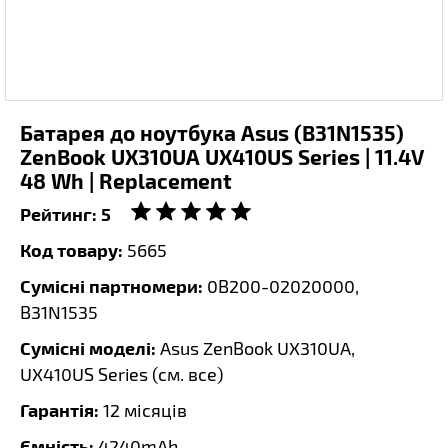
Батарея до ноутбука Asus (B31N1535)
ZenBook UX310UA UX410US Series | 11.4V
48 Wh | Replacement
Рейтинг:
5
Код товару:
5665
Сумісні партномери:
0B200-02020000,
B31N1535
Сумісні моделі:
Asus ZenBook UX310UA,
UX410US Series (
см. все
)
Гарантія:
12 місяців
Ємність:
4240mAh