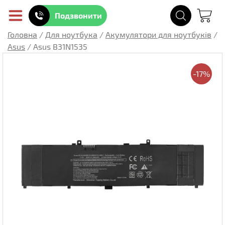
Подзвонити
Головна
/
Для ноутбука
/
Акумулятори для ноутбуків
/
Asus
/
Asus B31N1535
-17%