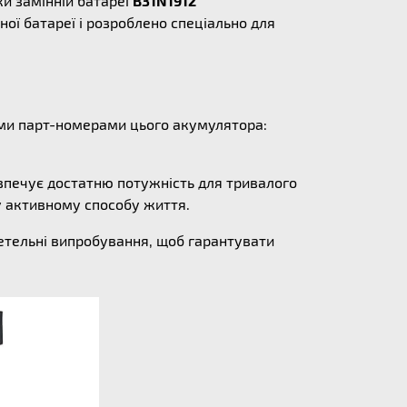
и замінній батареї
B31N1912
ої батареї і розроблено спеціально для
ними парт-номерами цього акумулятора:
езпечує достатню потужність для тривалого
у активному способу життя.
ретельні випробування, щоб гарантувати