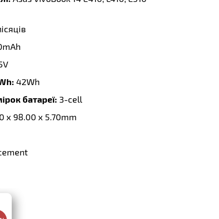
місяців
0mAh
55V
 Wh:
42Wh
мірок батареї:
3-cell
0 x 98.00 x 5.70mm
cement