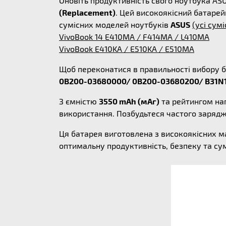
Оновіть продуктивність свого ноутбука A
(Replacement)
. Цей високоякісний батарей
сумісних моделей ноутбуків
ASUS
(усі сумі
VivoBook 14 E410MA / F414MA / L410MA
VivoBook E410KA / E510KA / E510MA
Щоб переконатися в правильності вибору б
0B200-03680000/ 0B200-03680200/ B31N
З ємністю
3550 mAh (мАг)
та рейтингом на
використання. Позбудьтеся частого заряд
Ця батарея виготовлена з високоякісних м
оптимальну продуктивність, безпеку та су