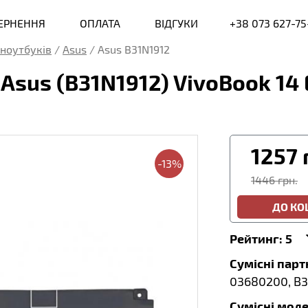
ВЕРНЕННЯ
ОПЛАТА
ВІДГУКИ
+38 073 627-75
ноутбуків
/
Asus
/
Asus B31N1912
sus (B31N1912) VivoBook 14 E
1257
-13%
1446 грн.
ДО К
Рейтинг:
5
Сумісні пар
03680200, B3
Сумісні моде