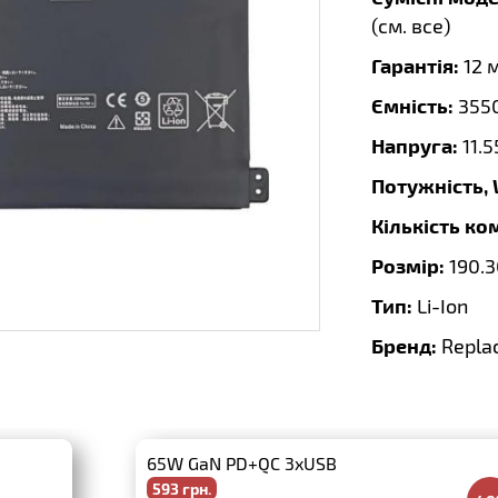
(
см. все
)
Гарантія:
12 
Ємність:
355
Напруга:
11.
Потужність,
Кількість ко
Розмір:
190.3
Тип:
Li-Ion
Бренд:
Repla
65W GaN PD+QC 3xUSB
593 грн.