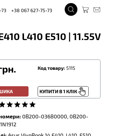
-73
+38 067 627-75-73
410 L410 E510 | 11.55V
грн.
Код товару:
5115
ОШИКА
КУПИТИ В 1 КЛІК
тномери:
0B200-03680000, 0B200-
1N1912
лі:
Asus VivoBook 14 E410, L410, E510