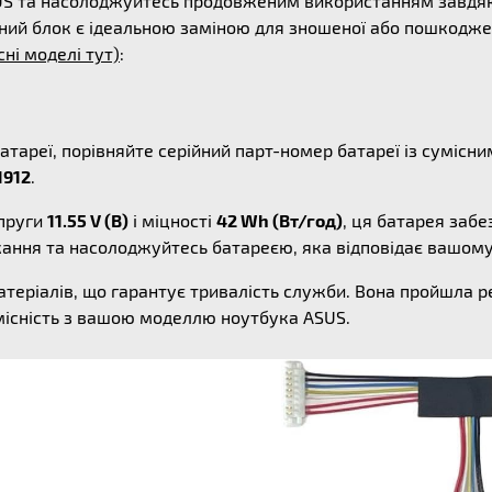
SUS та насолоджуйтесь продовженим використанням завдяк
ний блок є ідеальною заміною для зношеної або пошкоджен
сні моделі тут)
:
атареї, порівняйте серійний парт-номер батареї із суміс
1912
.
пруги
11.55 V (В)
і міцності
42 Wh (Вт/год)
, ця батарея заб
жання та насолоджуйтесь батареєю, яка відповідає вашом
атеріалів, що гарантує тривалість служби. Вона пройшла 
місність з вашою моделлю ноутбука ASUS.