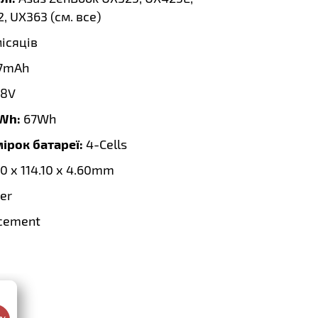
, UX363 (
см. все
)
місяців
7mAh
48V
 Wh:
67Wh
мірок батареї:
4-Cells
0 x 114.10 x 4.60mm
er
cement