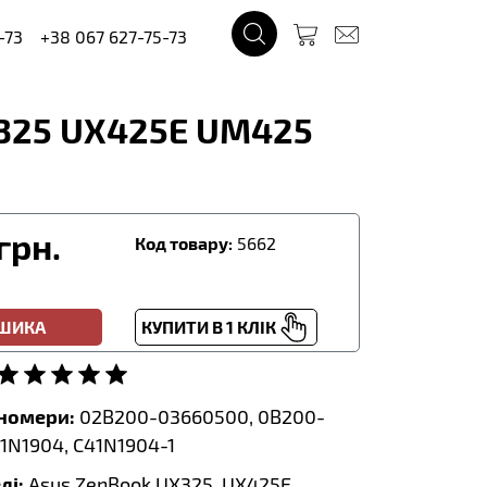
-73
+38 067 627-75-73
X325 UX425E UM425
грн.
Код товару:
5662
ОШИКА
КУПИТИ В 1 КЛІК
тномери:
02B200-03660500, 0B200-
1N1904, C41N1904-1
лі:
Asus ZenBook UX325, UX425E,