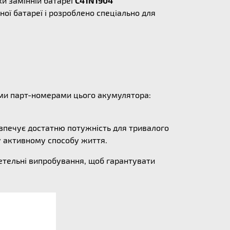
и замінній батареї
C41N1904
ої батареї і розроблено спеціально для
ними парт-номерами цього акумулятора:
езпечує достатню потужність для тривалого
у активному способу життя.
ретельні випробування, щоб гарантувати