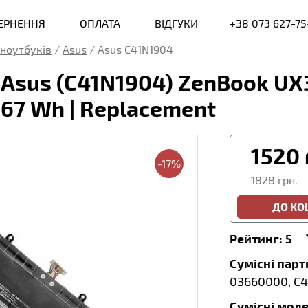
ВЕРНЕННЯ
ОПЛАТА
ВІДГУКИ
+38 073 627-75
ноутбуків
/
Asus
/
Asus C41N1904
 Asus (C41N1904) ZenBook U
 67 Wh | Replacement
1520
-17%
1828 грн.
ДО К
Рейтинг:
5
Сумісні пар
03660000, C4
Сумісні моде