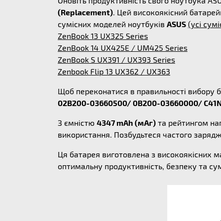
Оновіть продуктивність свого ноутбука A
(Replacement)
. Цей високоякісний батарей
сумісних моделей ноутбуків
ASUS
(усі сумі
ZenBook 13 UX325 Series
ZenBook 14 UX425E / UM425 Series
ZenBook S UX391 / UX393 Series
Zenbook Flip 13 UX362 / UX363
Щоб переконатися в правильності вибору б
02B200-03660500/ 0B200-03660000/ C41N
З ємністю
4347 mAh (мАг)
та рейтингом на
використання. Позбудьтеся частого заряд
Ця батарея виготовлена з високоякісних м
оптимальну продуктивність, безпеку та су