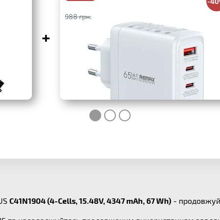
-4
988 грн.
+
SUS
C41N1904 (4-Cells, 15.48V, 4347 mAh, 67 Wh)
- продовжуй