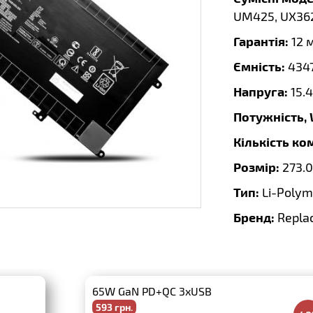
UM425, UX362
Гарантія:
12 
Ємність:
434
Напруга:
15.
Потужність,
Кількість ко
Розмір:
273.0
Тип:
Li-Polym
Бренд:
Repla
65W GaN PD+QC 3xUSB
593 грн.