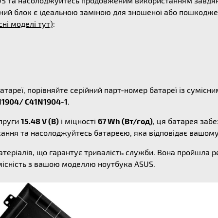
SUS та насолоджуйтесь продовженим використанням завдяк
ний блок є ідеальною заміною для зношеної або пошкоджен
сні моделі тут)
:
атареї, порівняйте серійний парт-номер батареї із суміс
1904/ C41N1904-1
.
пруги
15.48 V (В)
і міцності
67 Wh (Вт/год)
, ця батарея заб
жання та насолоджуйтесь батареєю, яка відповідає вашом
атеріалів, що гарантує тривалість служби. Вона пройшла 
місність з вашою моделлю ноутбука ASUS.