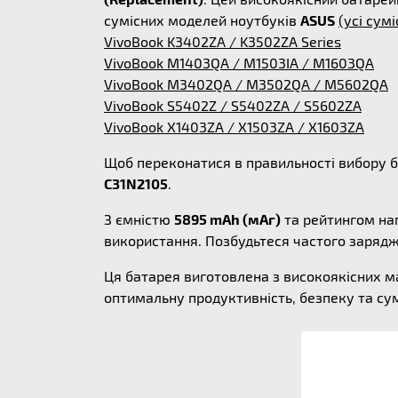
сумісних моделей ноутбуків
ASUS
(усі сумі
VivoBook K3402ZA / K3502ZA Series
VivoBook M1403QA / M1503IA / M1603QA
VivoBook M3402QA / M3502QA / M5602QA
VivoBook S5402Z / S5402ZA / S5602ZA
VivoBook X1403ZA / X1503ZA / X1603ZA
Щоб переконатися в правильності вибору б
C31N2105
.
З ємністю
5895 mAh (мАг)
та рейтингом на
використання. Позбудьтеся частого заряд
Ця батарея виготовлена з високоякісних м
оптимальну продуктивність, безпеку та су