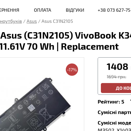
ВЕРНЕННЯ
ОПЛАТА
ВІДГУКИ
+38 073 627-75
ноутбуків
/
Asus
/
Asus C31N2105
 Asus (C31N2105) VivoBook K
11.61V 70 Wh | Replacement
1408
-17%
1694 грн.
ДО К
Рейтинг:
5
Сумісні пар
Сумісні моде
M3502, X1403 