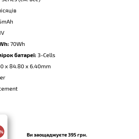
місяців
5mAh
1V
 Wh:
70Wh
мірок батареї:
3-Cells
60 x 84.80 x 6.40mm
er
cement
0%
Ви заощаджуєте 395 грн.