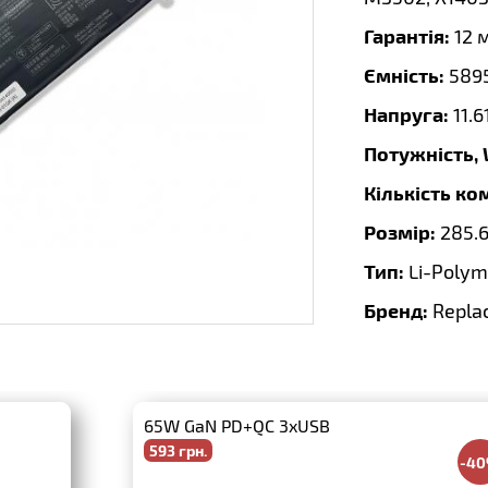
Гарантія:
12 
Ємність:
589
Напруга:
11.6
Потужність,
Кількість ко
Розмір:
285.
Тип:
Li-Polym
Бренд:
Repla
65W GaN PD+QC 3xUSB
593 грн.
-4