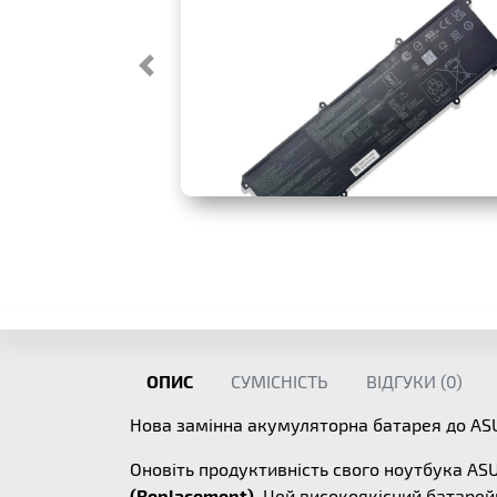
ОПИС
СУМІСНІСТЬ
ВІДГУКИ (
0
)
Нова замінна акумуляторна батарея до A
Оновіть продуктивність свого ноутбука A
(Replacement)
. Цей високоякісний батарей