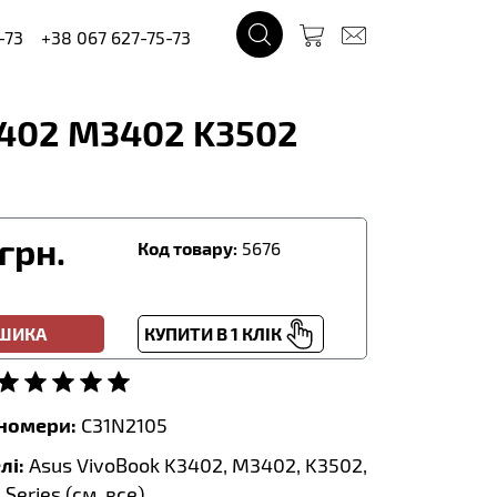
-73
+38 067 627-75-73
3402 M3402 K3502
грн.
Код товару:
5676
ОШИКА
КУПИТИ В 1 КЛІК
тномери:
C31N2105
лі:
Asus VivoBook K3402, M3402, K3502,
Series (
см. все
)