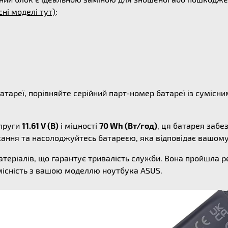
сні моделі тут)
:
атареї, порівняйте серійний парт-номер батареї із суміс
пруги
11.61 V (В)
і міцності
70 Wh (Вт/год)
, ця батарея забе
жання та насолоджуйтесь батареєю, яка відповідає вашом
атеріалів, що гарантує тривалість служби. Вона пройшла 
місність з вашою моделлю ноутбука ASUS.