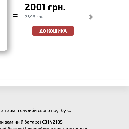
2001 грн.
=
2396 грн.
ДО КОШИКА
е термін служби свого ноутбука!
и замінній батареї
C31N2105
ої батареї і розроблено спеціально для