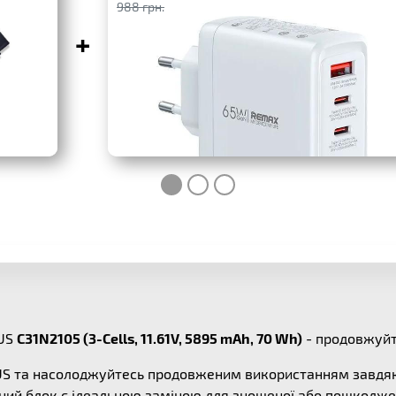
988 грн.
+
SUS
C31N2105 (3-Cells, 11.61V, 5895 mAh, 70 Wh)
- продовжуйт
SUS та насолоджуйтесь продовженим використанням завдяк
ний блок є ідеальною заміною для зношеної або пошкоджен