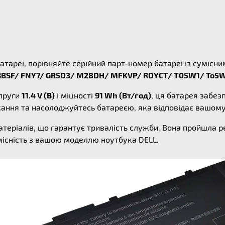
атареї, порівняйте серійний парт-номер батареї із суміс
-BBSF/ FNY7/ GR5D3/ M28DH/ MFKVP/ RDYCT/ T05W1/ To5
пруги
11.4 V (В)
і міцності
91 Wh (Вт/год)
, ця батарея забез
жання та насолоджуйтесь батареєю, яка відповідає вашом
атеріалів, що гарантує тривалість служби. Вона пройшла 
місність з вашою моделлю ноутбука DELL.