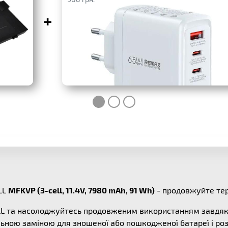
+
LL
MFKVP (3-cell, 11.4V, 7980 mAh, 91 Wh)
- продовжуйте тер
ELL та насолоджуйтесь продовженим використанням завдяк
льною заміною для зношеної або пошкодженої батареї і ро