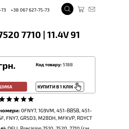
-73
+38 067 627-75-73
20 7710 | 11.4V 91
грн.
Код товару:
5188
ОШИКА
КУПИТИ В 1 КЛІК
тномери:
0FNY7, 1G9VM, 451-BBSB, 451-
SF, FNY7, GR5D3, M28DH, MFKVP, RDYCT
лі:
DELL Precision 7510, 7520, 7710 (
см.