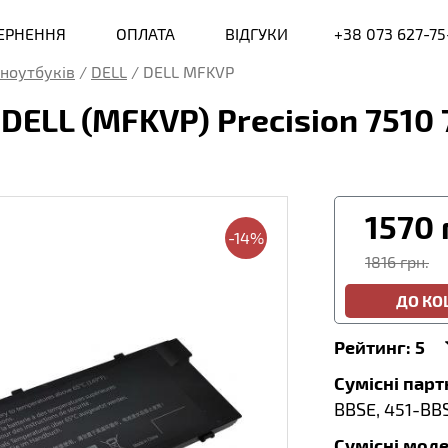
ВЕРНЕННЯ
ОПЛАТА
ВІДГУКИ
+38 073 627-75
ноутбуків
/
DELL
/
DELL MFKVP
ELL (MFKVP) Precision 7510 75
1570
-14%
1816 грн.
ДО К
Рейтинг:
5
Сумісні пар
BBSE, 451-BB
Сумісні моде