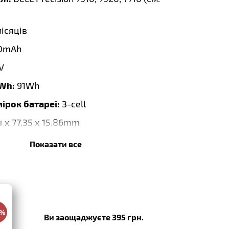
місяців
0mAh
V
 Wh:
91Wh
мірок батареї:
3-cell
4 x 77.35 x 15.86mm
Показати все
cement
0%
Ви заощаджуєте 395 грн.