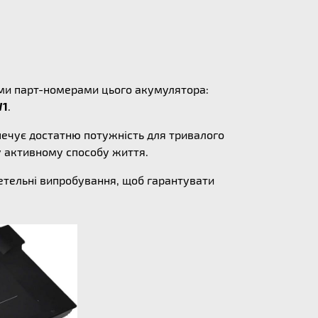
ними парт-номерами цього акумулятора:
W1
.
печує достатню потужність для тривалого
у активному способу життя.
ретельні випробування, щоб гарантувати