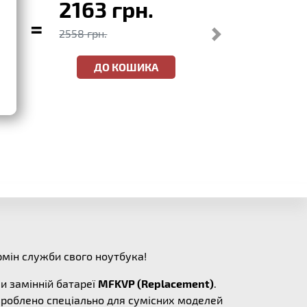
2163 грн.
=
2558 грн.
ДО КОШИКА
мін служби свого ноутбука!
и замінній батареї
MFKVP (Replacement)
.
зроблено спеціально для сумісних моделей