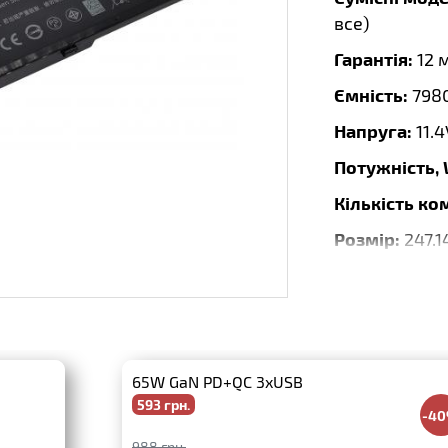
все
)
Гарантія:
12 
Ємність:
798
Напруга:
11.4
Потужність,
Кількість ко
Розмір:
247.1
Тип:
Li-Ion
Бренд:
Repla
65W GaN PD+QC 3xUSB
593 грн.
-4
988 грн.