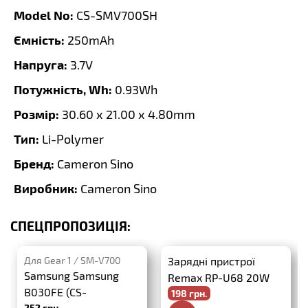
Model No:
CS-SMV700SH
Ємність:
250mAh
Напруга:
3.7V
Потужність, Wh:
0.93Wh
Розмір:
30.60 x 21.00 x 4.80mm
Тип:
Li-Polymer
Бренд:
Cameron Sino
Виробник:
Cameron Sino
СПЕЦПРОПОЗИЦІЯ:
Для Gear 1 / SM-V700
Зарядні пристрої
Samsung Samsung
Remax RP-U68 20W
B030FE (CS-
198 грн.
PD+QC3.0
252 грн.