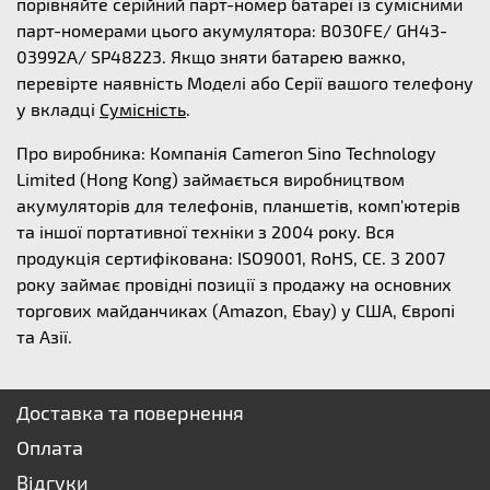
порівняйте серійний парт-номер батареї із сумісними
парт-номерами цього акумулятора: B030FE/ GH43-
03992A/ SP48223. Якщо зняти батарею важко,
перевірте наявність Моделі або Серії вашого телефону
у вкладці
Сумісність
.
Про виробника: Компанія Cameron Sino Technology
Limited (Hong Kong) займається виробництвом
акумуляторів для телефонів, планшетів, комп'ютерів
та іншої портативної техніки з 2004 року. Вся
продукція сертифікована: ISO9001, RoHS, CE. З 2007
року займає провідні позиції з продажу на основних
торгових майданчиках (Amazon, Ebay) у США, Європі
та Азії.
Доставка та повернення
Оплата
Відгуки