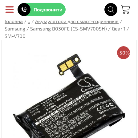
Подзвонити
Головна
/
..
/
Акумулятори для смарт-годинників
/
Samsung
/
Samsung B030FE (CS-SMV700SH)
/
Gear 1 /
SM-V700
-50%