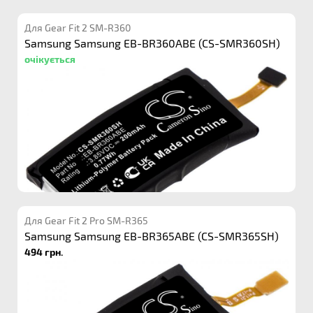
Для Gear Fit 2 SM-R360
Samsung Samsung EB-BR360ABE (CS-SMR360SH)
очікується
Для Gear Fit 2 Pro SM-R365
Samsung Samsung EB-BR365ABE (CS-SMR365SH)
494 грн.