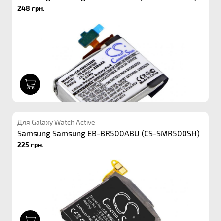
248 грн.
1
Для Galaxy Watch Active
Samsung Samsung EB-BR500ABU (CS-SMR500SH)
225 грн.
1