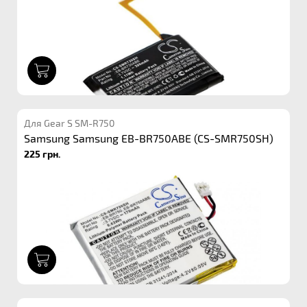
1
Для Gear S SM-R750
Samsung Samsung EB-BR750ABE (CS-SMR750SH)
225 грн.
1