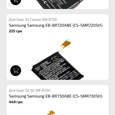
Для Gear S2 Classic SM-R720
Samsung Samsung EB-BR720ABE (CS-SMR720SH)
225 грн.
1
Для Gear S2 3G SM-R730
Samsung Samsung EB-BR730ABE (CS-SMR730SH)
449 грн.