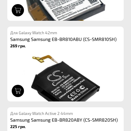
1
Для Galaxy Watch 42mm
Samsung Samsung EB-BR810ABU (CS-SMR810SH)
269 грн.
1
Для Galaxy Watch Active 2 44mm
Samsung Samsung EB-BR820ABY (CS-SMR820SH)
225 грн.