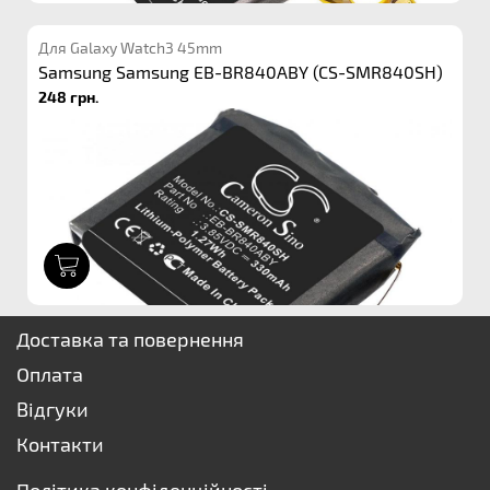
Для Galaxy Watch3 45mm
Samsung Samsung EB-BR840ABY (CS-SMR840SH)
248 грн.
1
Доставка та повернення
Оплата
Відгуки
Контакти