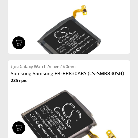
1
Для Galaxy Watch Active2 40mm
Samsung Samsung EB-BR830ABY (CS-SMR830SH)
225 грн.
1