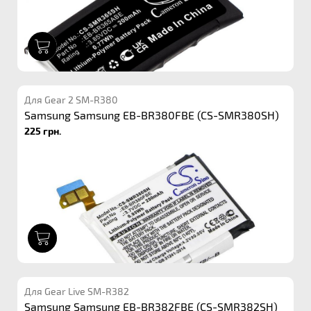
1
Для Gear 2 SM-R380
Samsung Samsung EB-BR380FBE (CS-SMR380SH)
225 грн.
1
Для Gear Live SM-R382
Samsung Samsung EB-BR382FBE (CS-SMR382SH)