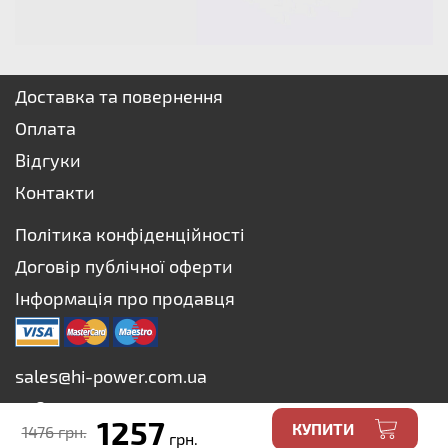
Доставка та повернення
Оплата
Відгуки
Контакти
Політика конфіденційності
Договір публічної оферти
Інформація про продавця
sales@hi-power.com.ua
+38 073 627-75-73
1257
КУПИТИ
1476 грн.
+38 067 627-75-73
грн.