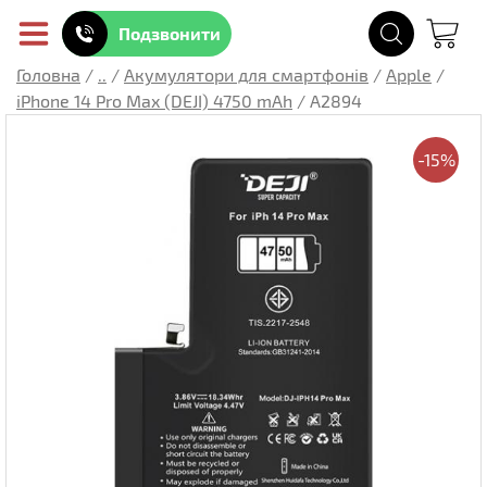
Подзвонити
Головна
/
..
/
Акумулятори для смартфонів
/
Apple
/
iPhone 14 Pro Max (DEJI) 4750 mAh
/
A2894
-15%