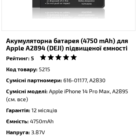
Акумуляторна батарея (4750 mAh) для
Apple A2894 (DEJI) підвищеної ємності
Рейтинг:
5
Код товару:
5215
Сумісні партномери:
616-01177, A2830
Сумісні моделі:
Apple iPhone 14 Pro Max, A2895
(
см. все
)
Гарантія:
12 місяців
Ємність:
4750mAh
Напруга:
3.87V