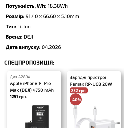
Потужність, Wh:
18.38Wh
Розмір:
91.40 x 66.60 x 5.10mm
Тип:
Li-Ion
Бренд:
DEJI
Дата випуску:
04.2026
СПЕЦПРОПОЗИЦІЯ:
Для A2894
Зарядні пристрої
Apple iPhone 14 Pro
Remax RP-U68 20W
Max (DEJI) 4750 mAh
232 грн.
PD+QC3.0 + USB-C-
1257 грн.
Lightning
-40%
386 грн.