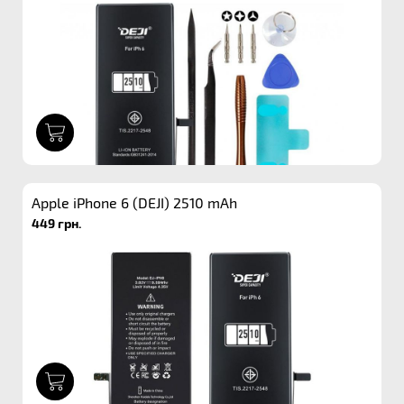
1
Apple iPhone 6 (DEJI) 2510 mAh
449 грн.
1