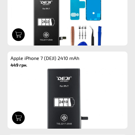
1
Apple iPhone 7 (DEJI) 2410 mAh
449 грн.
1