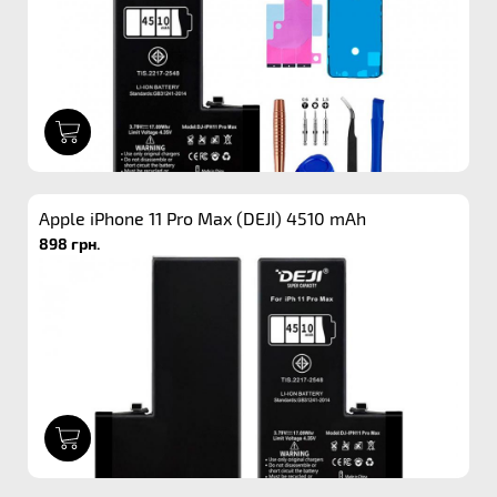
1
Apple iPhone 11 Pro Max (DEJI) 4510 mAh
898 грн.
1